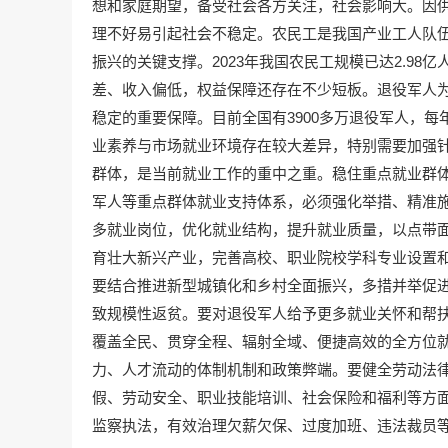
想和家庭期望，备受社会各方关注，社会影响大。因
理不好易引起社会不稳定。农民工是我国产业工人队
振兴的关键支撑。2023年我国农民工规模已达2.98
差、收入偏低，权益保障还存在不少短板。退役军人
稳定的重要保障。目前全国有3900多万退役军人，每
业素养与市场就业环境存在较大差异，特别需要加强
群体，是当前就业工作的重中之重。稳住重点就业群
军人等重点群体就业支持体系，必须强化举措、精准
多就业岗位，优化就业结构，提升就业质量，以点带
育壮大新兴产业，完善高校、职业院校学科专业设置
要结合推进新型城镇化和乡村全面振兴，多措并举促
致规模性返贫。要对退役军人给予更多就业关怀和帮
覆盖全民、贯穿全程、辐射全域、便捷高效的全方位
力、人才流动的体制机制和政策弊端。要健全劳动法
假、劳动安全、职业技能培训、社会保险和福利等方
监察执法，有效治理欠薪欠保、过度加班、违法裁员