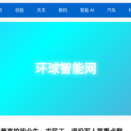
页
创投
天天
数码
智能 AI
汽车
环球智能网