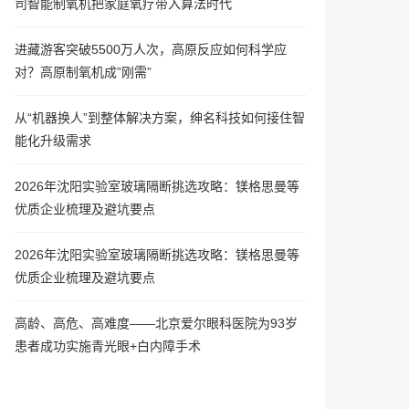
司智能制氧机把家庭氧疗带入算法时代
进藏游客突破5500万人次，高原反应如何科学应
对？高原制氧机成”刚需”
从“机器换人”到整体解决方案，绅名科技如何接住智
能化升级需求
2026年沈阳实验室玻璃隔断挑选攻略：镁格思曼等
优质企业梳理及避坑要点
2026年沈阳实验室玻璃隔断挑选攻略：镁格思曼等
优质企业梳理及避坑要点
高龄、高危、高难度——北京爱尔眼科医院为93岁
患者成功实施青光眼+白内障手术