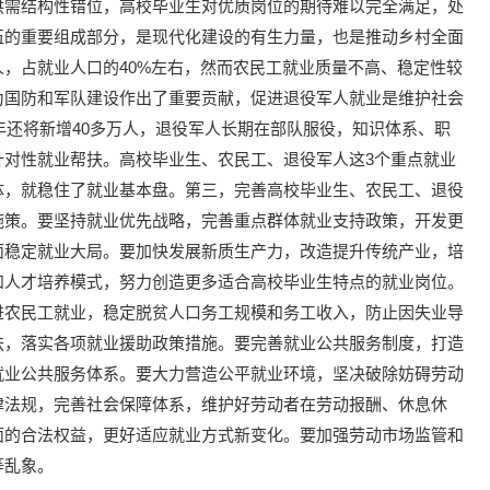
供需结构性错位，高校毕业生对优质岗位的期待难以完全满足，处
伍的重要组成部分，是现代化建设的有生力量，也是推动乡村全面
亿人，占就业人口的40%左右，然而农民工就业质量不高、稳定性较
为国防和军队建设作出了重要贡献，促进退役军人就业是维护社会
年还将新增40多万人，退役军人长期在部队服役，知识体系、职
针对性就业帮扶。高校毕业生、农民工、退役军人这3个重点就业
体，就稳住了就业基本盘。第三，完善高校毕业生、农民工、退役
施策。要坚持就业优先战略，完善重点群体就业支持政策，开发更
面稳定就业大局。要加快发展新质生产力，改造提升传统产业，培
和人才培养模式，努力创造更多适合高校毕业生特点的就业岗位。
进农民工就业，稳定脱贫人口务工规模和务工收入，防止因失业导
扶，落实各项就业援助政策措施。要完善就业公共服务制度，打造
就业公共服务体系。要大力营造公平就业环境，坚决破除妨碍劳动
律法规，完善社会保障体系，维护好劳动者在劳动报酬、休息休
面的合法权益，更好适应就业方式新变化。要加强劳动市场监管和
等乱象。