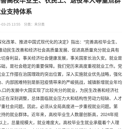
完善高校毕业生、农民工、退役军人等重点群
就业支持体系
03-25 13:55 分类：未分类
面深化改革、推进中国式现代化的决定》指出：“完善高校毕业生、
推动民生改善和经济社会高质量发展、促进高质量充分就业具有
众切身利益，事关经济社会健康发展，事关国家长治久安。就业是
基础，是社会稳定的重要保障。我们党历来高度重视就业工作。党
就业工作摆在治国理政的突出位置，深入实施就业优先战略，强化
力、内部困难特别是新冠疫情带来的严峻挑战，城镇新增就业年均
多人口的发展中大国实现了比较充分的就业，为民生改善和经济社
构正在深刻调整，总体面临就业压力大和结构性劳动力短缺、人才
严重社会问题。因此，必须从全局高度进一步重视就业问题。第
持的就业群体。近年来，高校毕业生人数屡创新高，2024年规
0万人以上，总量规模大，就业难度大。高校毕业生就业承载着个人理