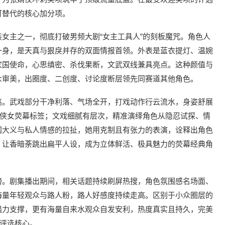
可替代的核心加分项。
女主之一，彻底打破男频大剧“女主工具人”的刻板魔咒。角色人
一身，是天真与狠戾并存的双面情报首领。外表是蓝衣提灯、温婉
家国使命，心思缜密、杀伐果断，文武双线兼具亮点。这种颜值与
众审美，出圈度、二创度、讨论度断层领先同赛道其他角色。
高。武戏部分干净利落、气场全开，打戏动作行云流水，身姿舒展
新侠女荧幕标签；文戏细腻有层次，精准演绎角色从隐忍试探、情
国大义与私人情感的拉扯，她用克制且有张力的表演，诠释出角色
，让香暗荼跳出扁平人设，成为立体鲜活、极具魅力的荧幕经典角
榜。剧集播出期间，相关话题持续刷屏热搜，角色氛围感名场面、
海量年轻观众与路人粉，路人好感度持续走高。区别于小众圈层的
强力支撑，更有海量自来水观众自发安利，热度真实且持久，完美
的评选核心。