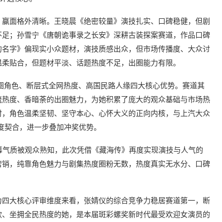
，赢面格外清晰。王晓晨《绝密较量》演技扎实、口碑稳健，但剧
不足；孙雪宁《唐朝诡事录之长安》深耕古装探案赛道，作品口碑
的名字》偏现实小众题材，演技质感出众，但市场传播度、大众讨
温柔贴合，但题材平淡、话题热度不足，出圈能力有限。
圈角色、断层式全网热度、高国民路人缘四大核心优势。赛道其
流热度、香暗荼的出圈魅力，为她积累了庞大的观众基础与市场热
时，角色温柔坚韧、坚守本心、心怀大义的正向内核，与上汽大众
高度契合，进一步叠加冲奖优势。
幕气质被观众熟知，此次凭借《藏海传》再度实现演技与人气的
营销，纯靠角色魅力与剧集热度圈粉无数，热度真实无水分、口碑
力四大核心评审维度来看，张婧仪的综合竞争力稳居赛道第一，断
款、坐拥全民热度的她，是本届斑彩螺奖新时代最受欢迎女演员的