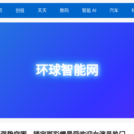
页
创投
天天
数码
智能 AI
汽车
环球智能网