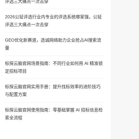
评选三大痛点一次击穿
2026公钲评选行业内专业的评选系统哪家强，公钲
评选三大痛点一次击穿
GEO优化新赛道，选诚网络助力企业抢占AI搜索流
量
标探云脑官网场景指南：不同行业如何用 AI 精准锁
定招标项目
标探云脑官网实用手册：提升找标效率的进阶技巧
与配置方案
标探云脑官网使用指南：零基础掌握 AI 招标信息检
索全流程