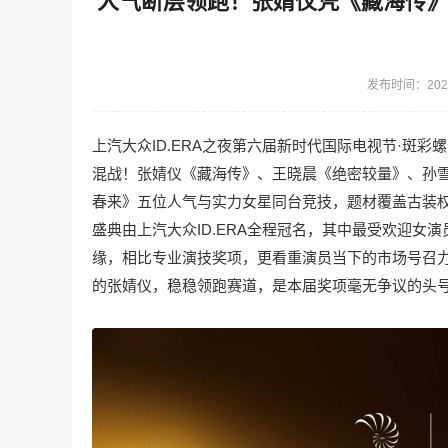
人气断层领跑！张婧仪凭《藏海传
发布时间：2026
上汽大众ID.ERA之夜第六届新时代国际电视节·斑
混战！张婧仪《藏海传》、王晓晨《绝密较量》、孙
春来》五位人气与实力女星同台竞技，题材覆盖古装
盛典由上汽大众ID.ERA全程冠名，其中最受欢迎
缘，相比专业演技奖项，更看重演员当下的市场号召
的张婧仪，稳稳领跑赛道，是本届奖项毫无争议的头