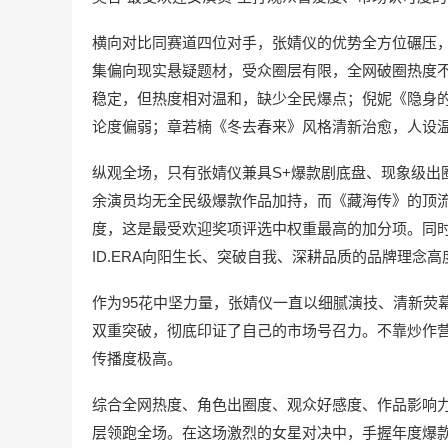
横向对比同赛道四位对手，张婧仪的优势全方位碾压
集偏向现实悬疑题材，受众圈层有限，全网破圈热度
稳定，但热度相对温和，缺少全民爆点；倪妮《隐身
论度偏弱；章若楠《冬去春来》风格清新治愈，人设
纵观全场，只有张婧仪兼具S+爆款剧底盘、现象级出
余演员均无全民级爆款作品加持，而《藏海传》的顶
度，这是最受欢迎奖项评选中权重最高的加分项。同
ID.ERA向阳生长、突破自我、深耕品质的品牌理念
作为95花中坚力量，张婧仪一直以细腻演技、清新荧
双重突破，彻底印证了自己的市场号召力。不靠炒作
传播度极高。
综合全网热度、角色出圈度、观众好感度、作品影响
层领跑全场。在这场激烈的女星对决中，手握年度爆