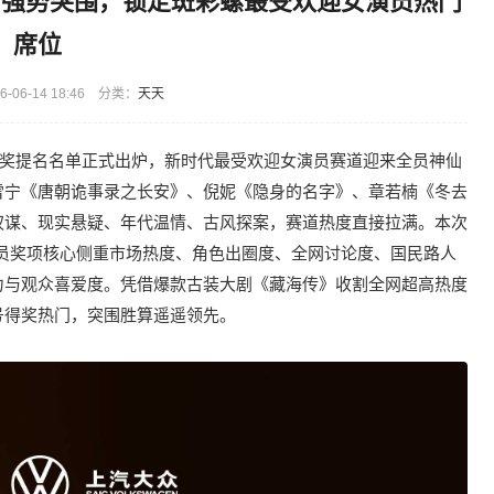
》强势突围，锁定斑彩螺最受欢迎女演员热门
席位
-06-14 18:46 分类：
天天
彩螺奖提名名单正式出炉，新时代最受欢迎女演员赛道迎来全员神仙
雪宁《唐朝诡事录之长安》、倪妮《隐身的名字》、章若楠《冬去
权谋、现实悬疑、年代温情、古风探案，赛道热度直接拉满。本次
女演员奖项核心侧重市场热度、角色出圈度、全网讨论度、国民路人
力与观众喜爱度。凭借爆款古装大剧《藏海传》收割全网超高热度
号得奖热门，突围胜算遥遥领先。