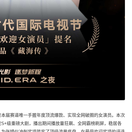
是本届赛道唯一手握年度顶流爆款、实现全网破圈的女演员。本次
S+级重磅大剧，播出期间播放量狂飙、全网霸榜刷屏，稳居各
，为张婧仪冲刺奖项筑牢了顶级流量底盘。在最受欢迎奖项的评选