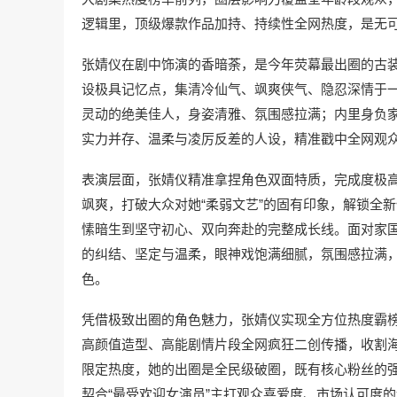
逻辑里，顶级爆款作品加持、持续性全网热度，是无
张婧仪在剧中饰演的香暗荼，是今年荧幕最出圈的古装
设极具记忆点，集清冷仙气、飒爽侠气、隐忍深情于
灵动的绝美佳人，身姿清雅、氛围感拉满；内里身负
实力并存、温柔与凌厉反差的人设，精准戳中全网观
表演层面，张婧仪精准拿捏角色双面特质，完成度极
飒爽，打破大众对她“柔弱文艺”的固有印象，解锁全
愫暗生到坚守初心、双向奔赴的完整成长线。面对家
的纠结、坚定与温柔，眼神戏饱满细腻，氛围感拉满
色。
凭借极致出圈的角色魅力，张婧仪实现全方位热度霸
高颜值造型、高能剧情片段全网疯狂二创传播，收割
限定热度，她的出圈是全民级破圈，既有核心粉丝的
契合“最受欢迎女演员”主打观众喜爱度、市场认可度