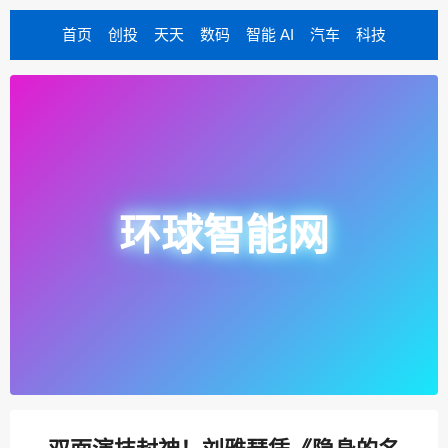
首页
创投
天天
数码
智能 AI
汽车
科技
环球智能网