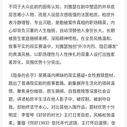
不同于大众此前的固有认知，刘雅瑟在剧中塑造的并非底
层苦难小人物，而是人设层次感极强的法医柏庶。柏庶外
表冷静理智、专业沉稳，是勘破案件真相的职场精英，内
心却背负沉重的人生枷锁，自幼顶替他人身份长大，长期
被原生家庭捆绑束缚，深陷精神桎梏。在全员风格温和、
叙事平实的现实赛道中，刘雅瑟独创“外冷内烈、隐忍爆发”
的表演风格，以职场理性与人性挣扎的双重人设打出独家
差异化，突围优势十分突出。
《隐身的名字》是赛道内稀缺的现实悬疑+女性救赎题材，
跳出了普通现实剧的叙事套路。剧集摒弃生活化的琐碎温
情，聚焦身份枷锁、原生捆绑、自我救赎等深度社会议
题，讲述柏庶半生活在他人影子中，被控制、被剥夺自
我，却始终坚守本心。对比其他入围作品，题材优势十分
明显：李雪琴《好好的时光》主打日常自愈，风格松弛温
柔；董璇《你好1983》依托年代滤镜，主打怀旧温情；张