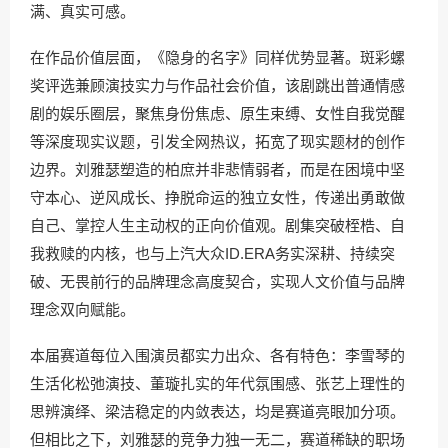
满、真实可感。
在作品价值层面，《隐身的名字》同样优势显著。斑彩螺
奖评选兼顾演技实力与作品社会价值，该剧跳出普通情感
剧的娱乐圈层，聚焦身份焦虑、原生束缚、女性自我觉醒
等深度现实议题，引发全网热议，拓宽了现实题材的创作
边界。刘雅瑟塑造的柏庶并非悲情弱者，而是在困境中坚
守本心、逆风成长、挣脱命运的独立女性，传递出勇敢做
自己、掌控人生主动权的正向价值观。剧集突破桎梏、自
我救赎的内核，也与上汽大众ID.ERA务实深耕、持续突
破、无畏前行的品牌理念高度契合，实现人文价值与品牌
理念双向赋能。
本届赛道每位入围演员都实力出众、各有特色：李雪琴的
生活化松弛演技、董璇扎实的年代氛围感、张艺上理性的
思辨演绎、梁洁稳定的内敛表达，均是赛道亮眼加分项。
但相比之下，刘雅瑟的竞争力独一无二，赛道稀缺的职场