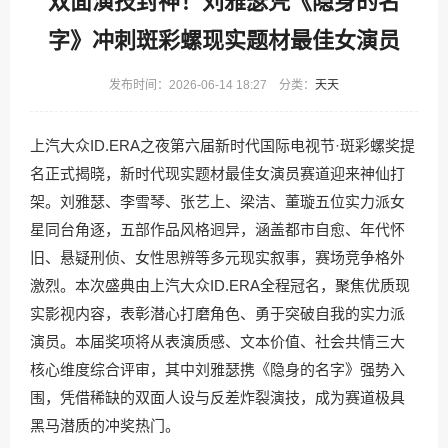
双面演技封神！刘雅瑟凭《隐身的名
字》冲刺斑彩螺现实题材最佳女演员
发布时间：2026-06-14 18:27 分类：
天天
上汽大众ID.ERA之夜第六届新时代国际电视节·斑彩螺奖提
名正式揭晓，新时代现实题材最佳女演员赛道迎来神仙打
架。刘雅瑟、李雪琴、张艺上、梁洁、董璇五位实力派女
星同台角逐，五部作品风格迥异，涵盖都市自愈、年代怀
旧、悬疑刑侦、女性思辨等多元现实叙事，赛场竞争格外
激烈。本次盛典由上汽大众ID.ERA全程冠名，聚焦优质现
实影视内容，表彰潜心打磨角色、勇于突破自我的实力派
演员。本届奖项将从表演质感、文本价值、社会共情三大
核心维度综合评审，其中刘雅瑟携《隐身的名字》强势入
围，凭借稀缺的双面人设与反差炸裂演技，成为赛道极具
黑马潜质的冲奖热门。