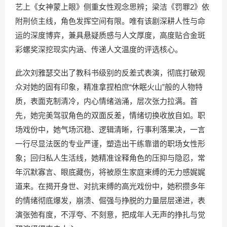
艺上《女神蒙上眼》侧重女性观念思辨；梁洁《罚罪2》依
附刑侦主线，角色发挥空间有限。唯有该剧深耕人性与命
运的深度博弈，兼具悬疑质感与人文厚度，高度贴合金斑
彩螺奖深挖现实内涵、传递人文温度的评选核心。
此次刘雅瑟交出了教科书级别的反差式表演，彻底打破观
众对她的固有印象，精准拿捏柏庶“休眠火山”般的人物特
质，表面克制清冷，内心情绪汹涌，层次张力拉满。首
先，她完美驾驭角色的双面反差，情绪切换收放自如。职
场戏份中，她气场沉稳、逻辑清晰，行事利落果决，一言
一行尽显法医的专业严谨，塑造出干练靠谱的职场女性形
象；回归私人生活线，她精准诠释角色的压抑与隐忍，常
年沉默寡言、眼底藏伤，将被原生家庭束缚的无力感娓娓
道来。在揭开身世、对抗束缚的高光戏份中，她积攒多年
的情绪彻底爆发，崩溃、倔强与挣脱的力量层层递进，表
演张弛有度，不浮夸、不刻意，把成年人无声的挣扎与觉