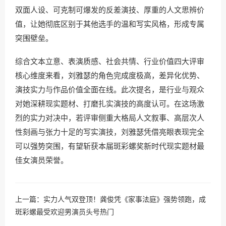
双面人设、可克制可爆发的反差演技、厚重的人文思辨价
值，让她彻底区别于其他选手的温和写实风格，形成专属
突围壁垒。
综合文本立意、表演质感、社会共情、行业价值四大评审
核心维度来看，刘雅瑟的角色完成度极高，差异化优势、
演技实力与作品价值全面在线。此次提名，是行业与观众
对她深耕现实题材、打磨扎实演技的高度认可。在这场激
烈的实力对决中，若评审侧重大格局人文叙事、高层次人
性刻画与张力十足的写实演技，刘雅瑟凭借亮眼表现完全
可以强势突围，有望斩获本届斑彩螺奖新时代现实题材最
佳女演员荣誉。
上一篇：
实力人气双登顶！龚俊凭《家事法庭》强势领跑，成
斑彩螺最受欢迎男演员头号热门