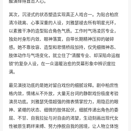
醒演绎得直击人心。
其次，沉浸式的状态塑造实现真正人戏合一。为贴合柏庶
清冷疏离、心事深重的人设，刘雅瑟褪去所有明星光环，
以素雅干净的造型贴合角色气质。工作时气场凌厉专业，
独处时身形内敛、眼神落寞，自带长期精神压抑的破碎
感。她不靠妆容、造型和悲情桥段加持，仅凭细微神态、
肢体动作与气场变化，就立住了“清醒专业、却深陷命运枷
锁”的复杂人设，在一众温暖治愈的荧幕形象中辨识度拉
满。
最见演技功底的是她对留白戏份的细腻诠释。剧中柏庶性
格内敛，情绪从不外放，大量无台词的静默戏份极度考验
演员功底。刘雅瑟凭借超强的微表情掌控力，用隐忍的眼
神、紧绷的状态、细微的肢体起伏，细腻传递出角色的委
屈、不甘、自我拉扯与对自由的渴望，生动刻画出现代女
性被原生羁绊束缚、努力挣脱自我的困境，让人物立体饱