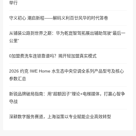
举行
守义初心 潮启新程——解码义利百廿风华的时代答卷
从铺装公路到世界之巅：华为乾崑智驾拓展出辅助驾驶“最后一
公里”
0加盟费洗车连锁靠谱吗？揭开轻加盟真实模式
2026 约克 IWE Home 水生态中央空调全系列产品型号及核心
参数汇总
新锐品牌破局指南：用“超额因子”理论+电梯媒体，打赢心智争
夺战
深耕数字服务赛道，上海溢策以专业赋能企业高效转型