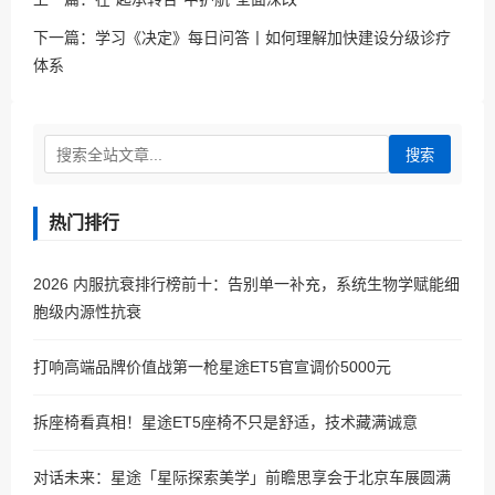
下一篇：
学习《决定》每日问答丨如何理解加快建设分级诊疗
体系
搜索
热门排行
2026 内服抗衰排行榜前十：告别单一补充，系统生物学赋能细
胞级内源性抗衰
打响高端品牌价值战第一枪星途ET5官宣调价5000元
拆座椅看真相！星途ET5座椅不只是舒适，技术藏满诚意
对话未来：星途「星际探索美学」前瞻思享会于北京车展圆满