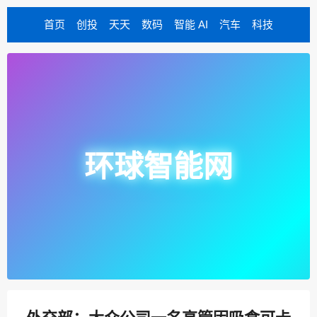
首页
创投
天天
数码
智能 AI
汽车
科技
环球智能网