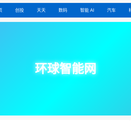
页
创投
天天
数码
智能 AI
汽车
环球智能网