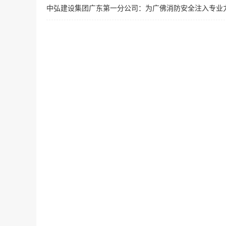
中弘建设集团广东第一分公司：为广佛消防安全注入专业
文
章
导
航