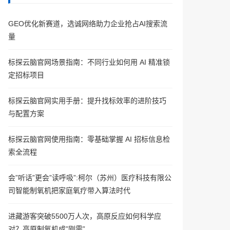
GEO优化新赛道，选诚网络助力企业抢占AI搜索流
量
标探云脑官网场景指南：不同行业如何用 AI 精准锁
定招标项目
标探云脑官网实用手册：提升找标效率的进阶技巧
与配置方案
标探云脑官网使用指南：零基础掌握 AI 招标信息检
索全流程
会”听话”更会”读呼吸”:柯尔（苏州）医疗科技有限公
司智能制氧机把家庭氧疗带入算法时代
进藏游客突破5500万人次，高原反应如何科学应
对？高原制氧机成”刚需”