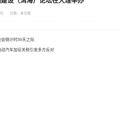
文明建设（洱海）论坛在大理举办
间： 分类：未分类
览会倒计时30天之际
电动汽车加征关税引发多方反对