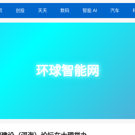
页
创投
天天
数码
智能 AI
汽车
环球智能网