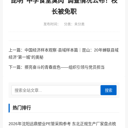
昆明“中学食堂臭肉”调查情况公布！校
长被免职
发布时间： 分类：未分类
上一篇：
中国经济样本观察·县域样本篇｜昆山：20年蝉联县域
经济“第一城”的奥秘
下一篇：
擦亮奋斗的青春底色——组织引领与党员担当
搜索
热门排行
2026年沈阳远鼎塑业PE管采购参考 东北正规生产厂家盘点梳