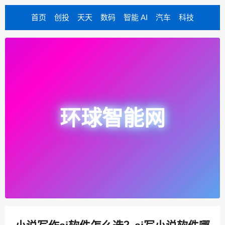
首页
创投
天天
数码
智能 AI
汽车
科技
环球智能网