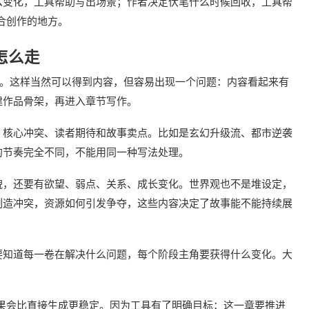
么变化，工具帮助写出场景；作者决定伏笔什么时候回收，工具帮
合创作的地方。
怎么走
”。这样当然可以得到内容，但容易出现一个问题：内容看起来有
建作品骨架，再进入章节写作。
、核心冲突、读者期待和故事卖点。比如是玄幻升级流、都市逆袭
的节奏完全不同，不能用同一种写法处理。
貌，还要有欲望、弱点、关系、成长变化。世界观也不是堆设定，
制造冲突，资源如何引发争夺，这些内容决定了故事能不能持续展
要知道每一卷在解决什么问题，每个阶段主角要获得什么变化。大
果会比直接生成更稳定。因为工具有了明确目标：这一章要推进