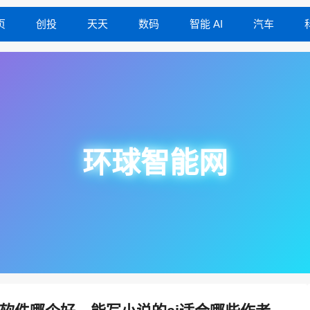
页
创投
天天
数码
智能 AI
汽车
环球智能网