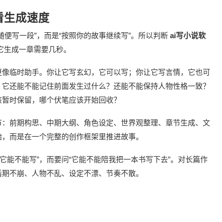
看生成速度
随便写一段”，而是“按照你的故事继续写”。所以判断
ai写小说软
它生成一章需要几秒。
更像临时助手。你让它写玄幻，它可以写；你让它写言情，它也可
，它还能不能记住前面发生过什么？还能不能保持人物性格一致？
该暂时保留，哪个伏笔应该开始回收？
节：前期构思、中期大纲、角色设定、世界观整理、章节生成、文
始，而是在一个完整的创作框架里推进故事。
它能不能写”，而要问“它能不能陪我把一本书写下去”。对长篇作
后期不崩、人物不乱、设定不漂、节奏不散。