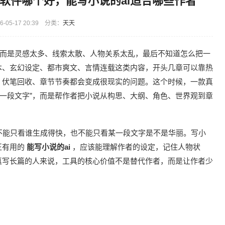
说软件哪个好，能写小说的ai适合哪些作者
-05-17 20:39 分类：
天天
，而是灵感太多、线索太散、人物关系太乱，最后不知道怎么把一
本、玄幻设定、都市爽文、言情连载这类内容，开头几章可以靠热
、伏笔回收、章节节奏都会变成很现实的问题。这个时候，一款真
成一段文字”，而是帮作者把小说从构思、大纲、角色、世界观到章
不能只看谁生成得快，也不能只看某一段文字是不是华丽。写小
正有用的
能写小说的ai
，应该能理解作者的设定，记住人物状
真写长篇的人来说，工具的核心价值不是替代作者，而是让作者少