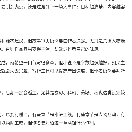
？要制造爽点，还是过渡到下一场大事件？目标越清楚，内容越容
感和结构建议，但故事审美仍然要由作者决定。尤其是关键人物选
手。否则作品容易变得平滑，却缺少作者自己的味道。
生成，就希望一口气写很多章。但小说不是字数越多越好，如果主
快就会失去兴趣。写作工具可以提高产出速度，但作者仍然要判断
观，后期一定会返工。尤其是玄幻、科幻、悬疑、权谋这类设定较
。
潮，也要有缓冲。有些章节是推进主线，有些章节是人物互动，有
可以辅助生成，但作者要知道这一章承担什么作用。