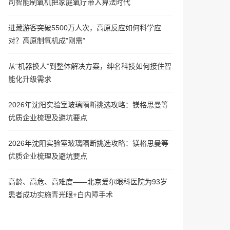
司智能制氧机把家庭氧疗带入算法时代
进藏游客突破5500万人次，高原反应如何科学应
对？高原制氧机成”刚需”
从“机器换人”到整体解决方案，绅名科技如何接住智
能化升级需求
2026年沈阳实验室玻璃隔断挑选攻略：镁格思曼等
优质企业梳理及避坑要点
2026年沈阳实验室玻璃隔断挑选攻略：镁格思曼等
优质企业梳理及避坑要点
高龄、高危、高难度——北京爱尔眼科医院为93岁
患者成功实施青光眼+白内障手术