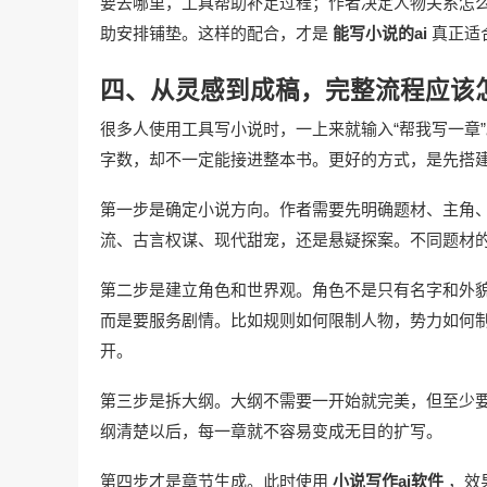
要去哪里，工具帮助补足过程；作者决定人物关系怎
助安排铺垫。这样的配合，才是
能写小说的ai
真正适
四、从灵感到成稿，完整流程应该
很多人使用工具写小说时，一上来就输入“帮我写一章
字数，却不一定能接进整本书。更好的方式，是先搭
第一步是确定小说方向。作者需要先明确题材、主角
流、古言权谋、现代甜宠，还是悬疑探案。不同题材
第二步是建立角色和世界观。角色不是只有名字和外
而是要服务剧情。比如规则如何限制人物，势力如何
开。
第三步是拆大纲。大纲不需要一开始就完美，但至少
纲清楚以后，每一章就不容易变成无目的扩写。
第四步才是章节生成。此时使用
小说写作ai软件
，效