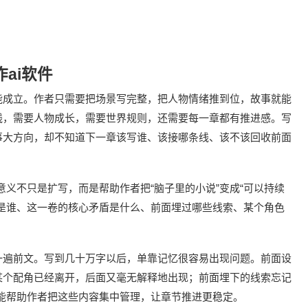
ai软件
能成立。作者只需要把场景写完整，把人物情绪推到位，故事就能
线，需要人物成长，需要世界规则，还需要每一章都有推进感。写
事大方向，却不知道下一章该写谁、该接哪条线、该不该回收前面
义不只是扩写，而是帮助作者把“脑子里的小说”变成“可以持续
是谁、这一卷的核心矛盾是什么、前面埋过哪些线索、某个角色
。
一遍前文。写到几十万字以后，单靠记忆很容易出现问题。前面设
某个配角已经离开，后面又毫无解释地出现；前面埋下的线索忘记
能帮助作者把这些内容集中管理，让章节推进更稳定。