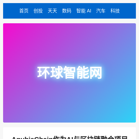
首页
创投
天天
数码
智能 AI
汽车
科技
环球智能网