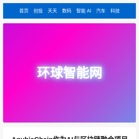
首页
创投
天天
数码
智能 AI
汽车
科技
环球智能网