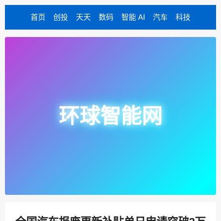
首页
创投
天天
数码
智能 AI
汽车
科技
环球智能网