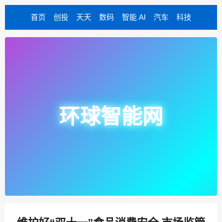
首页
创投
天天
数码
智能 AI
汽车
科技
环球智能网