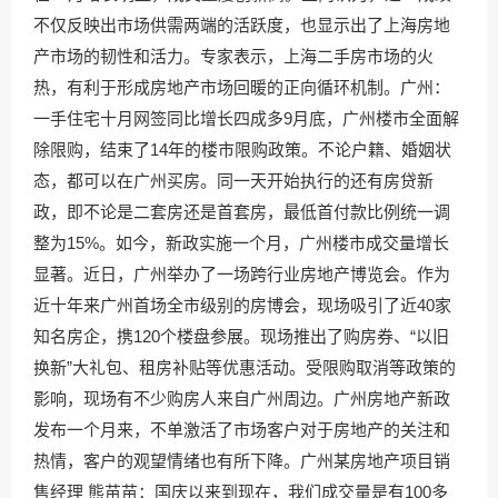
不仅反映出市场供需两端的活跃度，也显示出了上海房地
产市场的韧性和活力。专家表示，上海二手房市场的火
热，有利于形成房地产市场回暖的正向循环机制。广州：
一手住宅十月网签同比增长四成多9月底，广州楼市全面解
除限购，结束了14年的楼市限购政策。不论户籍、婚姻状
态，都可以在广州买房。同一天开始执行的还有房贷新
政，即不论是二套房还是首套房，最低首付款比例统一调
整为15%。如今，新政实施一个月，广州楼市成交量增长
显著。近日，广州举办了一场跨行业房地产博览会。作为
近十年来广州首场全市级别的房博会，现场吸引了近40家
知名房企，携120个楼盘参展。现场推出了购房券、“以旧
换新”大礼包、租房补贴等优惠活动。受限购取消等政策的
影响，现场有不少购房人来自广州周边。广州房地产新政
发布一个月来，不单激活了市场客户对于房地产的关注和
热情，客户的观望情绪也有所下降。广州某房地产项目销
售经理 熊苗苗：国庆以来到现在，我们成交量是有100多