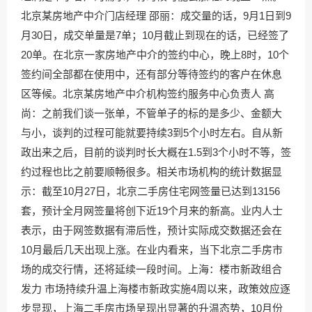
北京某房地产中介门店经理 邵丽：成交量的话，9月1日到9
月30日，成交单量是7单；10月截止到现在的话，已经签了
20单。在北京一家房地产中介的签约中心，晚上8时，10个
签约间全部都在使用中，还有部分等待签约的客户在休息
区等候。北京某房地产中介机构签约服务中心负责人 高
尚：之前我们谈一张单，不管单子的标的是多少、金额大
与小，谈判的过程可能就要持续3到5个小时左右。自从新
政出来之后，目前的谈判时长大概在1.5到3个小时不等，签
约过程也比之前要顺畅很多。相关市场机构的统计数据显
示：截至10月27日，北京二手房住宅网签量已达到13156
套，预计全月网签量将创下近19个月来的新高。业内人士
表示，由于网签数据有滞后性，预计实际成交数据还会在
10月最后几天出现上涨。在业内看来，当下北京二手房市
场的成交行情，还将延续一段时间。上海：楼市新政组合
发力 市场持续升温上海楼市新政实施4周以来，政策效应逐
步显现，上海二手房市场呈现出显著的升温态势，10月份