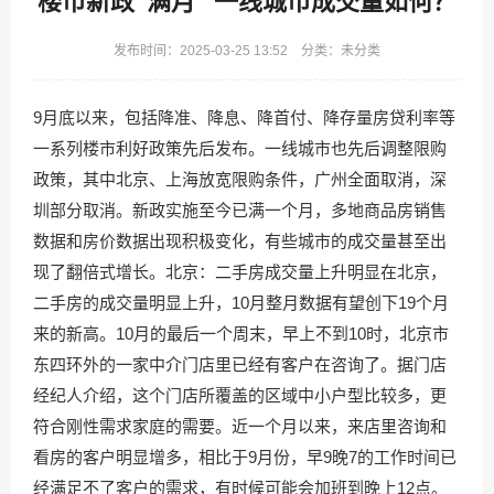
楼市新政“满月” 一线城市成交量如何？
发布时间：2025-03-25 13:52 分类：未分类
9月底以来，包括降准、降息、降首付、降存量房贷利率等
一系列楼市利好政策先后发布。一线城市也先后调整限购
政策，其中北京、上海放宽限购条件，广州全面取消，深
圳部分取消。新政实施至今已满一个月，多地商品房销售
数据和房价数据出现积极变化，有些城市的成交量甚至出
现了翻倍式增长。北京：二手房成交量上升明显在北京，
二手房的成交量明显上升，10月整月数据有望创下19个月
来的新高。10月的最后一个周末，早上不到10时，北京市
东四环外的一家中介门店里已经有客户在咨询了。据门店
经纪人介绍，这个门店所覆盖的区域中小户型比较多，更
符合刚性需求家庭的需要。近一个月以来，来店里咨询和
看房的客户明显增多，相比于9月份，早9晚7的工作时间已
经满足不了客户的需求，有时候可能会加班到晚上12点。