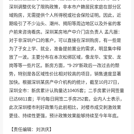
深圳调整优化了限购政策，非本市户籍居民家庭在部分区
域购房，无需提供个人所得税或社会保险证明。因此，近
期吸引了不少汕头、潮州、揭阳等周边地区以及外省的客
户前来咨询看房。深圳某房地产中介门店负责人 孟凡振：
对于非深圳户口的客户，可以直接在深圳购房，有一些是
为了子女上学、就业，准备提前置业的需求，明显集中释
放了一波。主要分布在本次松绑区域，像龙华、宝安、龙
岗等等一些片区。新房方面，“9·29”新政后一改过去的颓
势，特别是各区域性价比相对较高的项目，销售速度显著
加快。根据深圳某房产中介机构的统计，截至10月27日，
深圳全市：新房累计认购量达10405套；二手房累计网签量
已达6811套；平均每日网签二手房252套。业内人士表示，
此次深圳楼市利好政策与此前相比，对楼市成交刺激效果
更佳、持续性更强，预计政策效果能够持续至今年年底。
【责任编辑：刘洪庆】