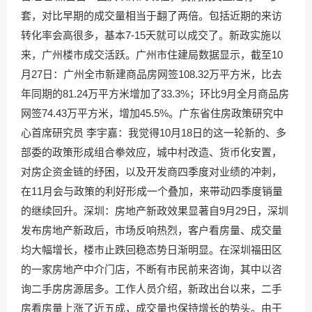
套，对比早期的成交量相当于翻了两倍。包括近期的来访
转化率会高很多，基本7-15天就可以成交了。新政实施以
来，广州楼市成交活跃。广州市住建局数据显示，截至10
月27日：广州全市新建商品房网签108.32万平方米，比去
年同期的81.24万平方米增加了33.3%；环比9月全月商品房
网签74.43万平方米，增加45.5%。广东省住房政策研究中
心首席研究员 李宇嘉：我觉得10月18日的这一轮新的、多
部委的政策形成组合拳效应，城中村改造、货币化安置，
对房企资金链的纾困，以及开发商四季度对业绩的冲刺，
在11月会与政策的利好形成一个叠加，来带动四季度销量
的继续回升。深圳：房地产新政效果显著自9月29日，深圳
发布房地产新政后，市场反响热烈，客户看房量、成交量
均大幅增长，楼市止跌回稳态势日渐明显。在深圳福田区
的一家房地产中介门店，不断有市民前来咨询，其中以咨
询二手房房源居多。工作人员介绍，新政出台以来，二手
房看房量上涨了近五成，成交量也保持增长的势头。由于