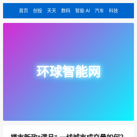
首页
创投
天天
数码
智能 AI
汽车
科技
环球智能网