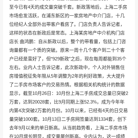
至今已有4天的成交量突破千套。新政落地后，上海二手房
市场愈发活跃，在浦东新区的一家房地产中介门店，十几
位经纪人全部外出带客户看房了。门店负责人告诉记者，
这样的状态在新政后是常态。上海某房地产中介机构门店
店长 曲鸿鹏：自从新政以后，整个的带看量，包括上门咨
询量都有一个质的突破。原来一周十几个客户到二十个客
户已经是蛮好了，但“929新政”之后，现在每周都能到35个
左右。业内人士告诉记者，此次新政中，个人对外销售住
房增值税征免年限从5年调整为2年的利好政策，大大提升
了二手房市场客户的交易热情。根据相关机构统计的数据
显示，截至10月26日：10月份上海二手房成交总量已突破2
万套，达到20028套，比9月同期上涨52.3%，成为今年年
内第4次突破2万套的月份。10月以来，已经有4天的日交易
量突破1000套。10月13日二手房网签量达到1334套，创下
去年9月以来的单日新高。从当前趋势看，上海二手房市场
在10月增长明显，成交量屡创新高。业内认为，这一成绩