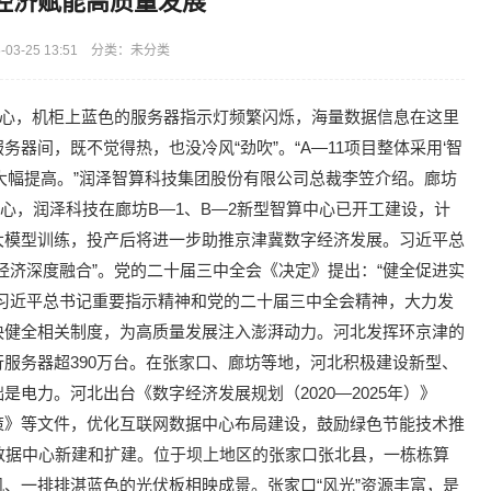
经济赋能高质量发展
03-25 13:51 分类：未分类
中心，机柜上蓝色的服务器指示灯频繁闪烁，海量数据信息在这里
器间，既不觉得热，也没冷风“劲吹”。“A—11项目整体采用‘智
大幅提高。”润泽智算科技集团股份有限公司总裁李笠介绍。廊坊
心，润泽科技在廊坊B—1、B—2新型智算中心已开工建设，计
大模型训练，投产后将进一步助推京津冀数字经济发展。习近平总
经济深度融合”。党的二十届三中全会《决定》提出：“健全促进实
习近平总书记重要指示精神和党的二十届三中全会精神，大力发
快健全相关制度，为高质量发展注入澎湃动力。河北发挥环京津的
服务器超390万台。在张家口、廊坊等地，河北积极建设新型、
电力。河北出台《数字经济发展规划（2020—2025年）》
策》等文件，优化互联网数据中心布局建设，鼓励绿色节能技术推
数据中心新建和扩建。位于坝上地区的张家口张北县，一栋栋算
、一排排湛蓝色的光伏板相映成景。张家口“风光”资源丰富，是