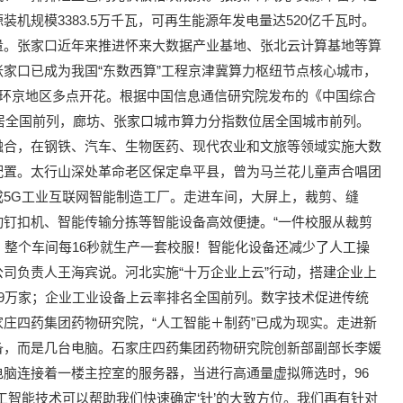
机规模3383.5万千瓦，可再生能源年发电量达520亿千瓦时。
量。张家口近年来推进怀来大数据产业基地、张北云计算基地等算
家口已成为我国“东数西算”工程京津冀算力枢纽节点核心城市，
在环京地区多点开花。根据中国信息通信研究院发布的《中国综合
位居全国前列，廊坊、张家口城市算力分指数位居全国城市前列。
融合，在钢铁、汽车、生物医药、现代农业和文旅等领域实施大数
配置。太行山深处革命老区保定阜平县，曾为马兰花儿童声合唱团
5G工业互联网智能制造工厂。走进车间，大屏上，裁剪、缝
钉扣机、智能传输分拣等智能设备高效便捷。“一件校服从裁剪
，整个车间每16秒就生产一套校服！智能化设备还减少了人工操
”公司负责人王海宾说。河北实施“十万企业上云”行动，搭建企业上
9万家；企业工业设备上云率排名全国前列。数字技术促进传统
庄四药集团药物研究院，“人工智能＋制药”已成为现实。走进新
备，而是几台电脑。石家庄四药集团药物研究院创新部副部长李媛
脑连接着一楼主控室的服务器，当进行高通量虚拟筛选时，96
工智能技术可以帮助我们快速确定‘针’的大致方位。我们再有针对