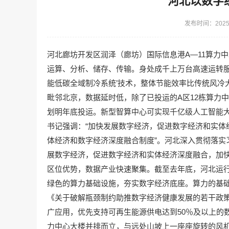
河北以数字
发布时间：2025-
河北廊坊开发区润泽（廊坊）国际信息港A—11算力
运算、分析、储存、传输。身处成千上万台高速运转服务
能低碳全域制冷系统’技术，整体节能效率比传统风冷
毗邻北京，数据延时低，除了已投运的A区12栋算力中
划明年底投运。新型智算中心可实现千亿级人工智能
书记强调：“加快发展数字经济，促进数字经济和实体
体经济和数字经济深度融合制度”。河北深入贯彻落实
展数字经济，促进数字经济和实体经济深度融合，加
区位优势，数据产业快速聚集。截至去年底，河北运行
绿色的算力基础设施，夯实数字经济底座。算力的基础是
《关于破解瓶颈制约助推数字经济健康发展的若干政
广应用，优先支持可再生能源供电达到50％及以上的
力中心大楼并排而立，与远处山坡上一座座旋转的风机