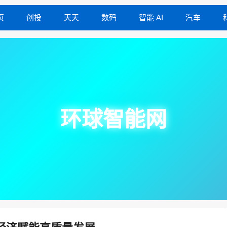
页
创投
天天
数码
智能 AI
汽车
环球智能网