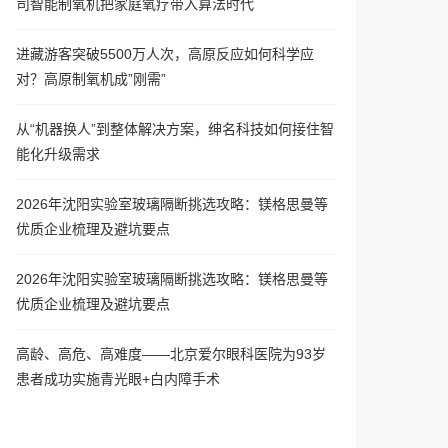
司智能制氧机把家庭氧疗带入算法时代
进藏游客突破5500万人次，高原反应如何科学应
对？高原制氧机成”刚需”
从“机器换人”到整体解决方案，绅名科技如何接住智
能化升级需求
2026年沈阳实验室玻璃隔断挑选攻略：镁格思曼等
优质企业梳理及避坑要点
2026年沈阳实验室玻璃隔断挑选攻略：镁格思曼等
优质企业梳理及避坑要点
高龄、高危、高难度——北京爱尔眼科医院为93岁
患者成功实施青光眼+白内障手术