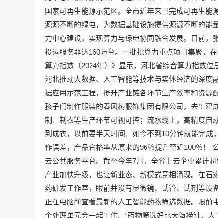
国家可再生能源示范区。全市近年来已完成可再生能源装
源源不断的绿电，为数据基础设施提供源源不断的能
力中心建设，实现算力与绿电协同融合发展。目前，张
投运服务器达160万台。一批批算力重点项目集聚，
算力指数（2024年）》显示，河北省综合算力指数
河北推动大数据、人工智能等技术与实体经济的深度
据应用示范工程，提升产业链各环节生产效率和资源
孩子们制作服装的春风树服饰集团有限公司，去年建成
制、制衣等生产环节可视可控；流水线上，高精度自动
到成衣，以前要半天时间，如今不到10分钟就能完成
作误差，产品合格率从原来的96％提升至近100％！
云公共服务平台。截至今年7月，全省上云企业累计超
产业加快升级，也让新业态、新模式竞相涌现。在石家
药研发工作室，眼前并没有显微镜、试管、试剂等设
正在电脑前查看最新的人工智能药物筛选数据。眼前电
个处理单元会一起工作。“药物筛选好比大海捞针，人