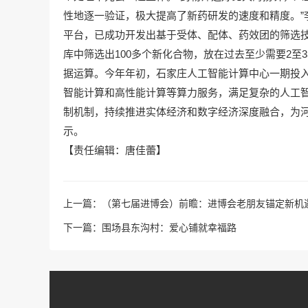
性地逐一验证，极大提高了新药研发的速度和精度。”
平台，已成功开发出基于受体、配体、药效团的筛选技
库中筛选出100多个新化合物，放在过去至少需要2至
据运算。今年年初，石家庄人工智能计算中心一期投
智能计算和高性能计算等算力服务，满足复杂的人工智
制机制，持续推进实体经济和数字经济深度融合，为河
示。
【责任编辑：唐佳蕾】
上一篇：
（第七届进博会）前瞻：进博会老朋友锚定新机
下一篇：
围场县东沟村：爱心铺就幸福路