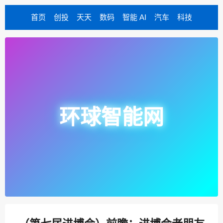
首页
创投
天天
数码
智能 AI
汽车
科技
环球智能网