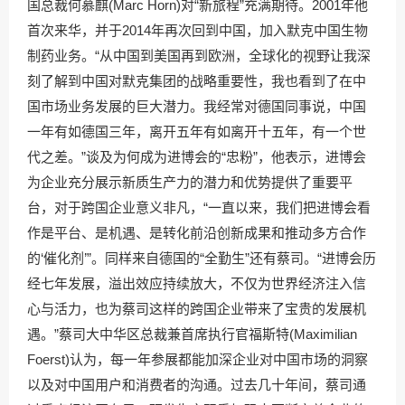
国总裁何慕麒(Marc Horn)对“新旅程”充满期待。2001年他
首次来华，并于2014年再次回到中国，加入默克中国生物
制药业务。“从中国到美国再到欧洲，全球化的视野让我深
刻了解到中国对默克集团的战略重要性，我也看到了在中
国市场业务发展的巨大潜力。我经常对德国同事说，中国
一年有如德国三年，离开五年有如离开十五年，有一个世
代之差。”谈及为何成为进博会的“忠粉”，他表示，进博会
为企业充分展示新质生产力的潜力和优势提供了重要平
台，对于跨国企业意义非凡，“一直以来，我们把进博会看
作是平台、是机遇、是转化前沿创新成果和推动多方合作
的‘催化剂’”。同样来自德国的“全勤生”还有蔡司。“进博会历
经七年发展，溢出效应持续放大，不仅为世界经济注入信
心与活力，也为蔡司这样的跨国企业带来了宝贵的发展机
遇。”蔡司大中华区总裁兼首席执行官福斯特(Maximilian
Foerst)认为，每一年参展都能加深企业对中国市场的洞察
以及对中国用户和消费者的沟通。过去几十年间，蔡司通