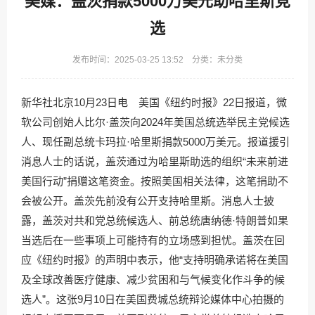
美媒：盖茨捐款5000万美元助哈里斯竞
选
发布时间：2025-03-25 13:52 分类：未分类
新华社北京10月23日电 美国《纽约时报》22日报道，微
软公司创始人比尔·盖茨向2024年美国总统选举民主党候选
人、现任副总统卡玛拉·哈里斯捐款5000万美元。报道援引
消息人士的话说，盖茨通过为哈里斯助选的组织“未来前进
美国行动”捐赠这笔资金。按照美国相关法律，这笔捐助不
会被公开。盖茨先前没有公开支持哈里斯。消息人士披
露，盖茨对共和党总统候选人、前总统唐纳德·特朗普如果
当选后在一些事项上可能持有的立场感到担忧。盖茨在回
应《纽约时报》的声明中表示，他“支持明确承诺将在美国
及全球改善医疗健康、减少贫困和与气候变化作斗争的候
选人”。这张9月10日在美国费城总统辩论媒体中心拍摄的