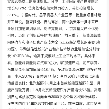
实现30%以上的高速增长。其中，工业固定资产投资同比
增长43.7%；信息软件业加大算力投入，带动投资增长
33.8%。宁德时代、昌平机器人产业园等一批重点项目相继
开工建设，新型储能、自动驾驶、商业航天等一批未来产
业项目加速谋划落地。刘维亮提到，北京高精尖产业优势
引领，迈出了创新跃升的“加速度”。前三季度，新能源智能
网联汽车和电子信息产业成为全市工业经济增长的主要“动
力源”，带动战略性新兴产业和高技术制造业增加值分别增
长14%和8.3%，均高于规模以上工业平均水平。具体来
看，新能源智能网联汽车“动力引擎”加速启动，前三季度，
汽车制造业增加值增长18.4%，多款新能源汽车相继投产放
量，小米SU7累计交付破7万辆；享界S9自8月发布以来市
场反馈良好；北汽越野车8月上市首款新能源越野车型，月
度产能破万辆；1-9月北京新能源汽车产量增长5.5倍。高级
别自动驾驶示范区面向全市3000平方公里区域延伸建设，
发布国内首个“车路云”数据协同平台。前三季度，北京聚焦