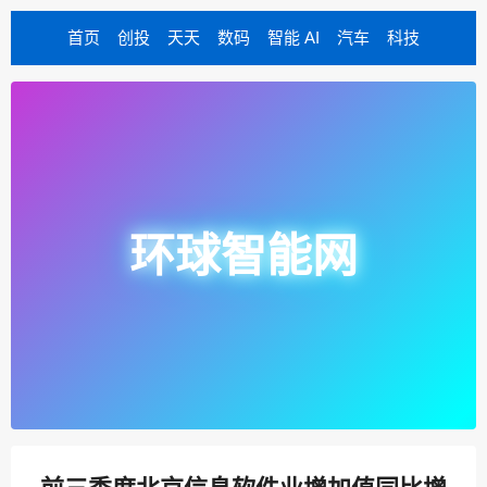
首页
创投
天天
数码
智能 AI
汽车
科技
环球智能网