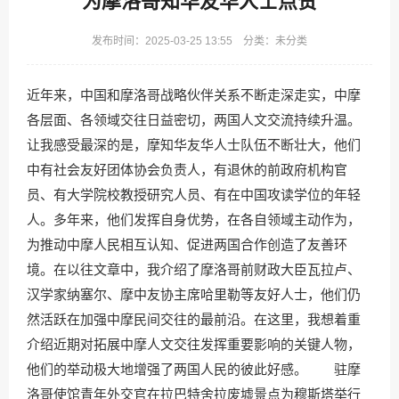
为摩洛哥知华友华人士点赞
发布时间：2025-03-25 13:55 分类：未分类
近年来，中国和摩洛哥战略伙伴关系不断走深走实，中摩
各层面、各领域交往日益密切，两国人文交流持续升温。
让我感受最深的是，摩知华友华人士队伍不断壮大，他们
中有社会友好团体协会负责人，有退休的前政府机构官
员、有大学院校教授研究人员、有在中国攻读学位的年轻
人。多年来，他们发挥自身优势，在各自领域主动作为，
为推动中摩人民相互认知、促进两国合作创造了友善环
境。在以往文章中，我介绍了摩洛哥前财政大臣瓦拉卢、
汉学家纳塞尔、摩中友协主席哈里勒等友好人士，他们仍
然活跃在加强中摩民间交往的最前沿。在这里，我想着重
介绍近期对拓展中摩人文交往发挥重要影响的关键人物，
他们的举动极大地增强了两国人民的彼此好感。 驻摩
洛哥使馆青年外交官在拉巴特舍拉废墟景点为穆斯塔举行