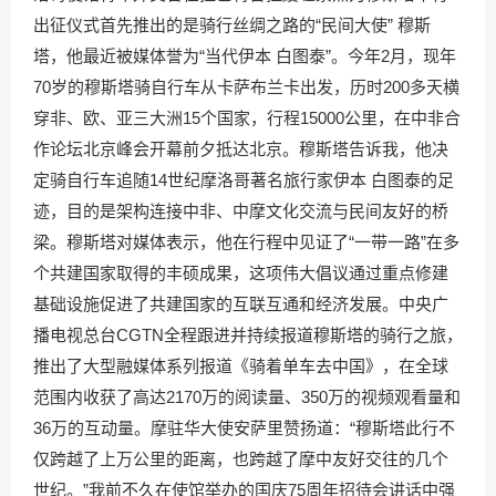
出征仪式首先推出的是骑行丝绸之路的“民间大使” 穆斯
塔，他最近被媒体誉为“当代伊本 白图泰”。今年2月，现年
70岁的穆斯塔骑自行车从卡萨布兰卡出发，历时200多天横
穿非、欧、亚三大洲15个国家，行程15000公里，在中非合
作论坛北京峰会开幕前夕抵达北京。穆斯塔告诉我，他决
定骑自行车追随14世纪摩洛哥著名旅行家伊本 白图泰的足
迹，目的是架构连接中非、中摩文化交流与民间友好的桥
梁。穆斯塔对媒体表示，他在行程中见证了“一带一路”在多
个共建国家取得的丰硕成果，这项伟大倡议通过重点修建
基础设施促进了共建国家的互联互通和经济发展。中央广
播电视总台CGTN全程跟进并持续报道穆斯塔的骑行之旅，
推出了大型融媒体系列报道《骑着单车去中国》，在全球
范围内收获了高达2170万的阅读量、350万的视频观看量和
36万的互动量。摩驻华大使安萨里赞扬道：“穆斯塔此行不
仅跨越了上万公里的距离，也跨越了摩中友好交往的几个
世纪。”我前不久在使馆举办的国庆75周年招待会讲话中强