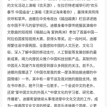
的文化活动上演唱《信天游》，在拉巴特老城举行的“欢乐
春节 中国庙会”上演唱《漂洋过海来看你》，赢得来宾阵阵
欢呼和掌声。迪娜在中央电视台《越战越勇》栏目讲述她
在中国不平凡的留学经历。迪娜身着中摩传统服装演唱中
文歌曲的短视频《唱越山海 爱跨两洲》参加了首届中国—
阿拉伯国家短视频大赛，获得头等奖。近一段时间，迪娜
频繁往返中摩两国，全面感知中国的人文历史、文化习
俗，深入了解中国的移动支付、人工智能等发展创新的最
新成果，竭力向摩民众推介中国科技创新产品，其制作的
中国无人驾驶汽车视频受到摩众多网民的关注。前不久，
迪娜向我赠送了《中国也是我的家—摩洛哥姑娘迪娜的中
国情缘》一书，其中有一章节谈及我对她的鼓励支持。她
在书中表示，她不只是一位歌手，一个会说中文的老外，
还是“爱中国文化的外国人”“中摩文化的学习者、研究者、
传播者”。迪娜希望继续从事增进摩中文化交流的工作，成
为一座两国文化交流的桥梁，用音乐连接两个国度，让更