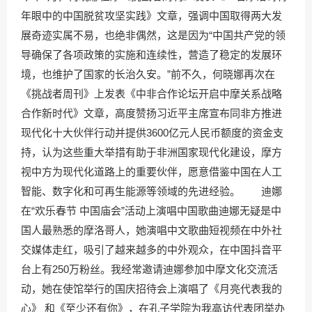
年眼中的中国脱贫攻坚实践》文章，强调中国取得两大发
展奇迹实属不易，也绝非偶然，这是因为“中国共产党的领
导确保了各项政策的实施和连续性，营造了稳定的发展环
境，也维护了国家的长治久安。”前不久，何晓娜再次在
《挑战者周刊》上发表《中非合作论坛开启中摩关系战略
合作新时代》文章，高度赞扬习近平主席宣布同非方推进
现代化十大伙伴行动并提供3600亿元人民币额度的资金支
持，认为这些重大举措有助于非洲国家现代化建设，摩方
视中方为现代化道路上的重要伙伴，愿意借鉴中国在人工
智能、数字化和可再生能源等领域的先进经验。 迪娜
在“欢乐春节 中国庙会”活动上演唱中国歌曲迪娜无疑是中
国人最熟悉的摩洛哥人，她演唱中文歌曲短视频在中外社
交媒体走红，吸引了越来越多的中外观众，在中国抖音平
台上有250万粉丝。我经常邀请迪娜参加中摩文化交流活
动，她在使馆举行的国庆招待会上演唱了《月亮代表我的
心》 和《至少还有你》，在孔子学院为我高访代表团举办