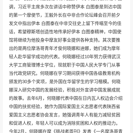
调，习近平主席多次在讲话中称赞伊本 白图泰是到达中国
的第一个摩使节，王毅外长在中非合作论坛峰会召开前夕
发文中指出伊本 白图泰在中非交往史上留下传唱至今的佳
话，希望穆斯塔创造性地传承好伊本 白图泰精神，中国使
馆将继续为他投身中摩友好事业提供各种支持。其次要推
出的是两位摩洛哥青年才俊何晓娜和迪娜，她们成为摩年
轻人赴华留学成功的代表。何晓娜经过10年努力获得武汉
大学工商管理博士学位，现就职于中国人民大学专门从事
当代政党研究。何晓娜在学习期间获得中国各级教育机构
颁发的30多个奖项，是外国在华留学生的学习楷模。何晓
娜深入研究中国的发展经验，积极对外宣讲中国发展成就
的故事。去年6月，何晓娜代表中国在日内瓦人权边会介绍
中国的扶贫经验，她作为国际爱国主义志愿者代表陕西省
爱国主义志愿者协会发言，她强调青年人有能力减轻贫困
和促进人权，年轻人可以成为消除贫困和人权的推动力。
今年2月，何晓娜在摩《挑战者周刊》发表《一名摩洛哥青