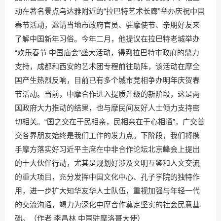
动在著名景点乌达雅附近的“拉巴特艺术长廊”举办庆祝中国
春节活动，邀请当地市政府官员、驻摩使节、亲朋好友来
了解中国新年习俗。今年二月，他提议在拉巴特老城举办
“欢乐春节 中国庙会”盛大活动，得到拉巴特市政府的鼎力
支持，成都和西安的艺术团专程前往助阵，该活动在摩全
国产生热烈反响，目前已有多个城市竞相争办明年庆贺春
节活动。当前，中摩合作进入提质升级的新阶段，这是两
国政府大力推动的结果，也与摩民间友好人士倾力支持密
切相关。“国之交在于民相亲，民相亲在于心相通”，广交善
交各界朋友始终是我们工作的发力点。下阶段，我们将携
手摩方落实好习近平主席在中非合作论坛北京峰会上提出
的十大伙伴行动，尤其是规划好涉及文明互鉴和人文交流
的重大项目，充分发挥中国文化中心、孔子学院的独特作
用，进一步扩大知华友华人士队伍，重视加强与年轻一代
的交流沟通，竭力为深化中摩合作奠定坚实的社会民意基
础。（作者 李昌林 中国驻摩洛哥大使）