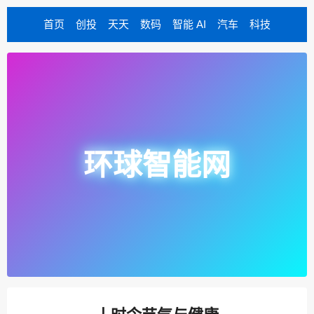
首页
创投
天天
数码
智能 AI
汽车
科技
环球智能网