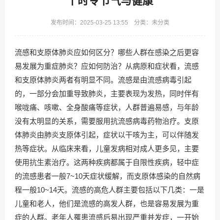
丨时令节气与健康
发布时间：2025-03-25 13:55 分类：未分类
流感和支原体肺炎应如何区分？哪些人群在感染之后更容
易发展为重症肺炎？应如何防治？从病原和症状看，流感
和支原体肺炎两者有明显不同。流感是由流感病毒引起
的，一部分会加重导致肺炎，主要表现为发热，同时伴有
喉咙痛、咳嗽、全身酸痛等症状，人群普遍易感，与年龄
没有太明显的关系，需要服用抗流感病毒药物治疗。支原
体肺炎由肺炎支原体引起，症状以干咳为主，可以伴随发
热等症状。从临床来看，儿童发病相对成人更多见，主要
使用抗生素治疗。这两种疾病都属于自限性疾病，轻中症
的流感患者一般7~10天症状缓解，而支原体感染的自然病
程一般10~14天。流感的高危人群主要包括以下几类：一是
儿童和老人，他们是流感的高发人群，也是容易发展为重
症的人群。老年人罹患流感后易出现严重并发症，一开始