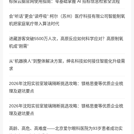
标探云脑官网使用指南：零基础掌握 AI 招标信息检索全流程
会”听话”更会”读呼吸”:柯尔（苏州）医疗科技有限公司智能制氧
机把家庭氧疗带入算法时代
进藏游客突破5500万人次，高原反应如何科学应对？高原制氧
机成”刚需”
从“机器换人”到整体解决方案，绅名科技如何接住智能化升级需
求
2026年沈阳实验室玻璃隔断挑选攻略：镁格思曼等优质企业梳
理及避坑要点
2026年沈阳实验室玻璃隔断挑选攻略：镁格思曼等优质企业梳
理及避坑要点
高龄、高危、高难度——北京爱尔眼科医院为93岁患者成功实