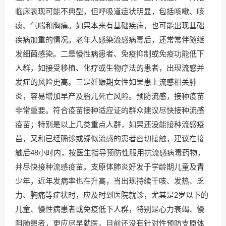
临床表现可能不典型，但呼吸道症状明显，包括咳嗽、咳
痰、气喘和胸痛。如果本来有基础疾病，也可能出现基础
疾病加重的情况。老年人感染流感病毒后，还常常伴随继
发细菌感染。二是慢性病患者、免疫抑制或免疫功能低下
人群，如接受移植、化疗或生物疗法的患者，出现流感并
发症的风险更高。三是妊娠期女性如果患上流感相关肺
炎，容易增加早产及胎儿死亡风险。预防流感，接种疫苗
非常重要。符合疫苗接种适应证的群众建议尽快接种流感
疫苗；特别是以上几类重点人群，如果还没能接种流感疫
苗，又和已经确诊或疑似流感的患者密切接触，建议在接
触后48小时内，按医生指导预防性服用抗流感病毒药物，
并尽快接种流感疫苗。支原体肺炎好发于学龄期儿童及青
少年，近年发病率也在升高，当出现持续干咳、发热、乏
力、胸痛等症状时，应及时到医院就诊，尤其是2岁以下的
儿童、慢性病患者或免疫低下人群，特别是心力衰竭、慢
阻肺患者，更应尽早就医。目前还没有针对性预防支原体