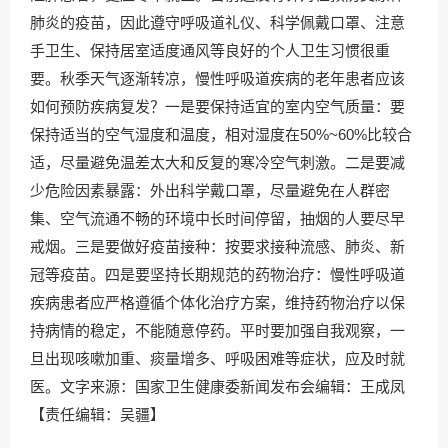
肺炎的疫苗，因此遵守呼吸道礼仪、科学佩戴口罩、注意
手卫生、保持居室适度通风等良好的个人卫生习惯很重
要。秋季天气逐渐转凉，慢性呼吸道疾病的老年患者应该
如何预防疾病复发？一是要保持适宜的室内空气质量：要
保持适当的空气湿度和温度，相对湿度在50%~60%比较合
适，尽量避免温差太大和反复的寒冷空气刺激。二是要减
少危险因素暴露：外出科学戴口罩，尽量避免在人群密
集、空气流通不畅的环境中长时间停留，抽烟的人要尽早
戒烟。三是要做好疫苗接种：按要求接种流感、肺炎、新
冠等疫苗。四是要坚持长期规范的药物治疗：慢性呼吸道
疾病患者应严格遵循个体化治疗方案，维持药物治疗以保
持病情的稳定，不能随意停药。平时要加强自我观察，一
旦出现咳嗽加重、痰量增多、呼吸困难等症状，应及时就
医。文字来源：国家卫生健康委新闻发布会编辑：王成凤
【责任编辑：吴疆】