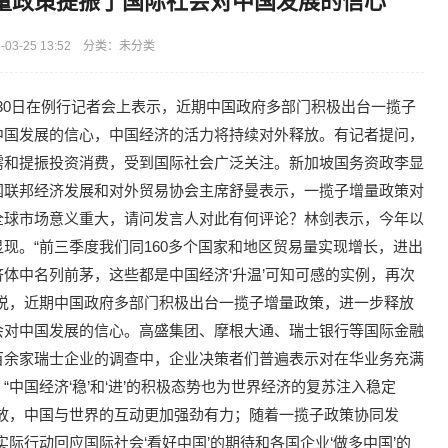
量政策提振了国际社会对中国发展的信心
03-25 13:52 分类：未分类
剑30日在例行记者会上表示，近期中国政府多部门积极出台一揽子
中国发展的信心，中国经济的活力将持续对外释放。有记者提问，
需和提振投资消费，受到国际社会广泛关注。新加坡国务资政李显
国联邦经济发展和对外贸易协会主席舒曼表示，一揽子增量政策对
全球市场意义重大，请问发言人对此有何评论？林剑表示，今年以
现。“前三季度我们同160多个国家和地区贸易量实现增长，进出
体中名列前茅，这些都是中国经济‘升温’可知可感的实例，再次
说，近期中国政府多部门积极出台一揽子增量政策，进一步释放
会对中国发展的信心。高盛集团、摩根大通、瑞士银行等国际金融
百余家瑞士企业的调查中，企业决策者们普遍表示对在华业务充满
中国经济‘稳’和‘进’的积极态势也为世界经济的复苏注入稳定
放，中国与世界的互动更加强劲有力；随着一揽子政策协同发
际行动回应国际社会‘看好中国’的期待和各国企业‘做多中国’的