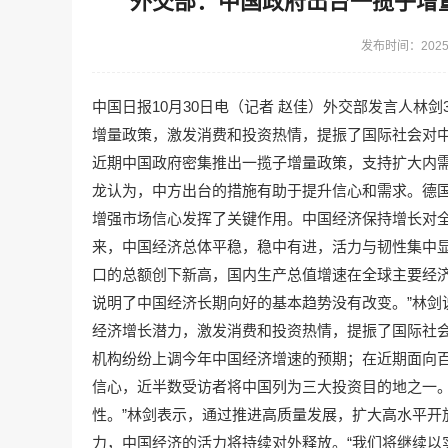
外交部：中国政府出台一揽子增
发布时间：2025-
中国日报10月30日电（记者 赵佳）外交部发言人林
增量政策，激发消费和投资热情，提振了国际社会对
近期中国政府密集推出一揽子增量政策，支持扩大内
龙认为，中方出台的措施有助于提升信心和需求。德
增强市场信心发挥了关键作用。中国经济保持增长对
来，中国经济总体平稳，稳中有进，活力与韧性集中显
口的总额创下新高，国内生产总值增速在全球主要经济
说明了中国经济长期向好的基本趋势没有改变。”林剑
经济增长潜力，激发消费和投资热情，提振了国际社
机构纷纷上调今年中国经济增速的预期；在近期面向
信心，近半数受访者将中国列为三大投资目的地之一。“
性。”林剑表示，通过推进高质量发展，扩大高水平开
力，中国经济的活力将持续对外释放。“我们将继续以实