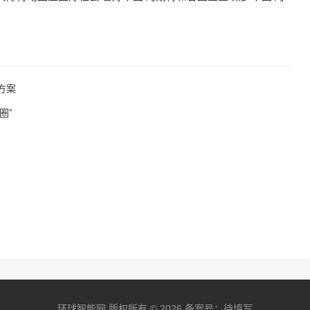
方案
圈”
环球智能网 版权所有 © 2026 备案号：待填写