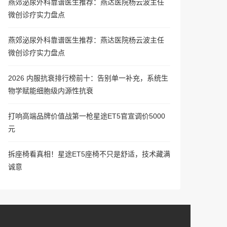
燕郊泌尿外科靠谱医生推荐：燕达医院杨云波主任
微创诊疗实力盘点
燕郊泌尿外科靠谱医生推荐：燕达医院杨云波主任
微创诊疗实力盘点
2026 内服抗衰排行榜前十：告别单一补充，系统生
物学赋能细胞级内源性抗衰
打响高端品牌价值战第一枪星途ET5官宣调价5000
元
拆座椅看真相！星途ET5座椅不只是舒适，技术藏满
诚意