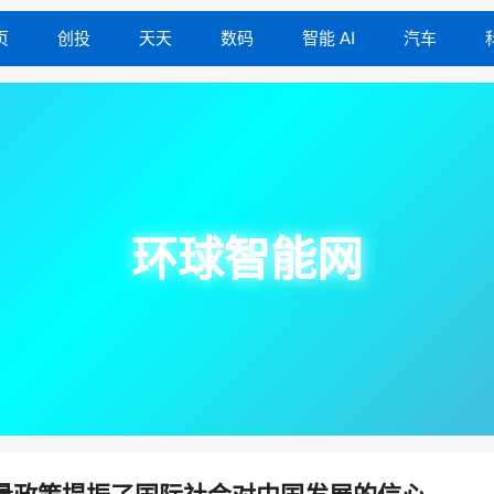
页
创投
天天
数码
智能 AI
汽车
环球智能网