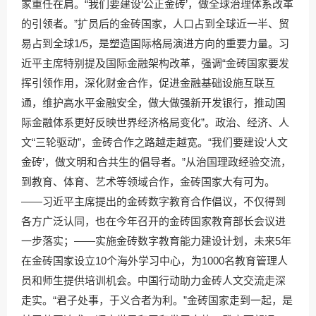
家重任在肩。“我们要建设‘公正金砖’，做全球治理体系改革
的引领者。”扩员后的金砖国家，人口占到全球近一半、贸
易占到全球1/5，是塑造国际格局演进方向的重要力量。习
近平主席特别提及国际金融架构改革，强调“金砖国家要发
挥引领作用，深化财金合作，促进金融基础设施互联互
通，维护高水平金融安全，做大做强新开发银行，推动国
际金融体系更好反映世界经济格局变化”。政治、经济、人
文“三轮驱动”，金砖合作之路越走越宽。“我们要建设‘人文
金砖’，做文明和合共生的倡导者。”从治国理政经验交流，
到教育、体育、艺术等领域合作，金砖国家大有可为。
——习近平主席提出的金砖数字教育合作倡议，不仅得到
各方广泛认同，也在今年召开的金砖国家教育部长会议进
一步落实；——实施金砖数字教育能力建设计划，未来5年
在金砖国家设立10个海外学习中心，为1000名教育管理人
员和师生提供培训机会。中国行动助力金砖人文交流走深
走实。“君子处事，于义合者为利。”金砖国家走到一起，是