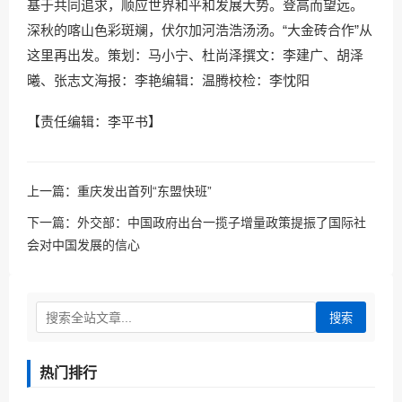
基于共同追求，顺应世界和平和发展大势。登高而望远。
深秋的喀山色彩斑斓，伏尔加河浩浩汤汤。“大金砖合作”从
这里再出发。策划：马小宁、杜尚泽撰文：李建广、胡泽
曦、张志文海报：李艳编辑：温腾校检：李忱阳
【责任编辑：李平书】
上一篇：
重庆发出首列“东盟快班”
下一篇：
外交部：中国政府出台一揽子增量政策提振了国际社
会对中国发展的信心
搜索
热门排行