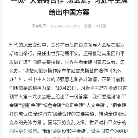
一见·“大金砖合作”怎么走，习近平主席
给出中国方案
发布时间：2025-03-25 13:52 分类：未分类
时代的风云变幻中，金砖扩员后的首次领导人会晤在俄罗
斯喀山举行。是任由世界动荡不安，还是推动其重回和平
发展正道？面临关键抉择，世界在看金砖国家怎么看、怎
么办。“我想到俄罗斯作家车尔尼雪夫斯基的著作《怎么
办？》，书中主人公的坚强意志和奋斗激情，正是当前我
们所需要的精神力量。”10月23日，习近平主席在金砖国家
领导人第十六次会晤上给出了一份答案：我们要建设“和平
金砖”“创新金砖”“绿色金砖”“公正金砖”“人文金砖”，“把金砖
打造成促进‘全球南方’团结合作的主要渠道、推动全球治理
变革的先锋力量”。国际形势变乱交织，世界对和平安宁的
向往更为强烈。“我们要建设‘和平金砖’，做共同安全的维护