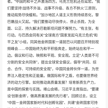
者。”中国的和平之声激荡四方。乌克兰危机还在延宕。“我
们要坚持‘战场不外溢、战事不升级、各方不拱火’三原则，
推动局势尽快缓和。”加沙地区人道主义形势持续恶化，黎
巴嫩战火又起。“我们要推动尽快停火、停止杀戮，为全
面、公正、持久解决巴勒斯坦问题不懈努力。”有主张，有
行动。与巴西会同有关“全球南方”国家发起乌克兰危机“和
平之友”小组，同其他金砖国家一道就巴以问题召开特别视
频峰会……中国始终为和平积极奔走，始终站在和平一
边。倡议和行动，映照和平观、安全观。立足“人类是不可
分割的安全共同体”，提出全球安全倡议，倡导“共同、综
合、合作、可持续的安全观”，中国同金砖伙伴一道，为世
界注入稳定性和正能量。做国际和平之盾，也要做世界经
济的动力引擎。如何推动高质量发展？培育新质生产力，
是中国的探索与实践。喀山会晤，习近平主席指出，“要建
设‘创新金砖’，做高质量发展的先行者”。回顾过去，设立
“中国－金砖国家新时代科创孵化园”、共建“金砖国家可持