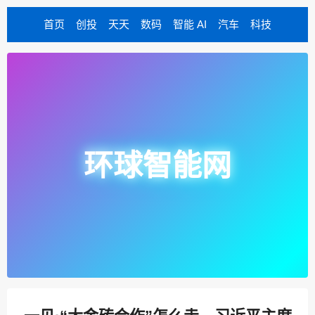
首页
创投
天天
数码
智能 AI
汽车
科技
环球智能网