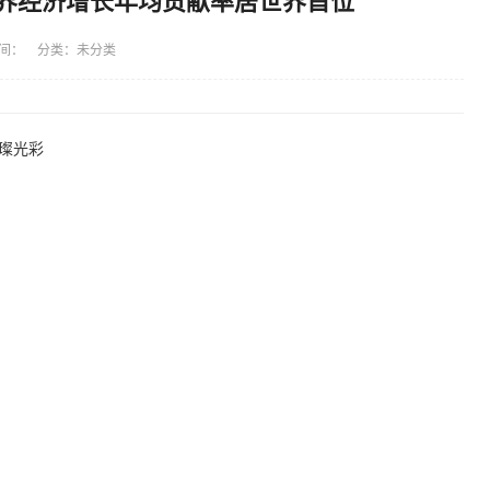
对世界经济增长年均贡献率居世界首位
间： 分类：未分类
璨光彩