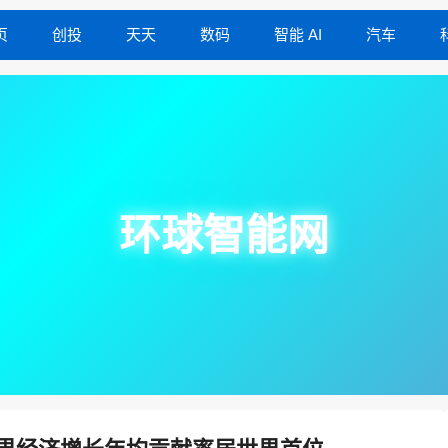
页
创投
天天
数码
智能 AI
汽车
环球智能网