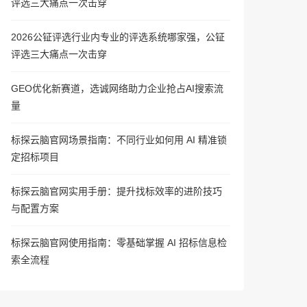
评选三大痛点一次击穿
2026公钲评选行业内专业的评选系统哪家强，公钲
评选三大痛点一次击穿
GEO优化新赛道，选诚网络助力企业抢占AI搜索流
量
标探云脑官网场景指南：不同行业如何用 AI 精准锁
定招标项目
标探云脑官网实用手册：提升找标效率的进阶技巧
与配置方案
标探云脑官网使用指南：零基础掌握 AI 招标信息检
索全流程