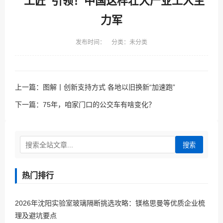
“工匠”引领！中国这样壮大产业工人主
力军
发布时间： 分类：未分类
上一篇：
图解丨创新支持方式 各地以旧换新“加速跑”
下一篇：
75年，咱家门口的公交车有啥变化？
搜索
热门排行
2026年沈阳实验室玻璃隔断挑选攻略：镁格思曼等优质企业梳
理及避坑要点