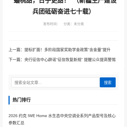
“蟠桃甜，日子更甜！”（新疆生产建设
兵团砥砺奋进七十载）
发布时间： 分类：未分类
上一篇：
提标扩面！多阶段国家奖助学金政策“含金量”提升
下一篇：
央行征信中心辟谣“征信恢复新规” 提醒公众提高警惕
搜索
热门排行
2026 约克 IWE Home 水生态中央空调全系列产品型号及核心
参数汇总