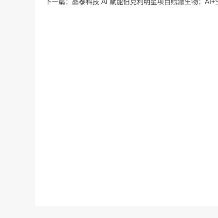
下一篇：
晶泰科技 AI 赋能伯克利明星项目赋澈生物：AI+