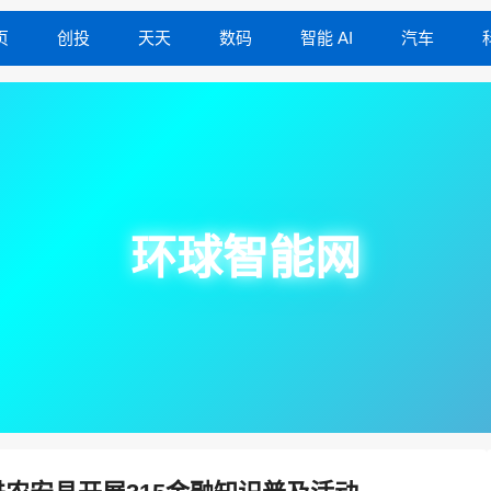
页
创投
天天
数码
智能 AI
汽车
环球智能网