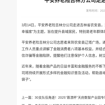
平安养老险吉林分公司走进
发布时间：2025
3月14日，平安养老险吉林分公司走进吉林省农安县，开
幸福家”为主题，旨在提升县域居民，特别是老年群体
平安养老险吉林分公司志愿者来到农安县辽塔广场，
工作人员重点讲解了金融消费者八项基本权益，并结
信诈骗等金融陷阱，提醒他们注意保护个人信息，树
近年来，随着金融产品的日益丰富和金融服务的不断
司将持续开展形式多样的金融知识普及活动，帮助县域
袋子”。
上一篇：
30支队伍角逐！2025“蓉漂杯”天府数智产业园