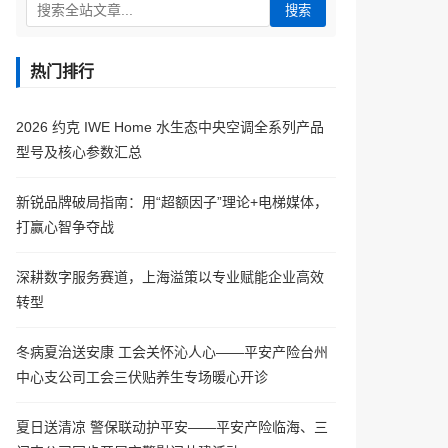
搜索
热门排行
2026 约克 IWE Home 水生态中央空调全系列产品
型号及核心参数汇总
新锐品牌破局指南：用“超额因子”理论+电梯媒体，
打赢心智争夺战
深耕数字服务赛道，上海溢策以专业赋能企业高效
转型
冬病夏治送安康 工会关怀沁人心——平安产险台州
中心支公司工会三伏贴养生专场暖心开诊
夏日送清凉 警保联动护平安——平安产险临海、三