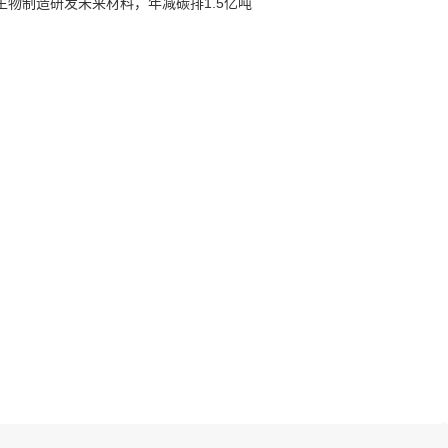
生物制造研发​未来材料，年减碳排1.5亿吨