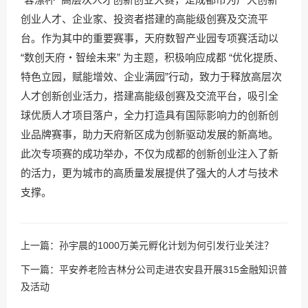
创业人才、企业家、投资者搭建的高能级创赛及交流平
台。作为其中的重要赛事，天府数智产业园专项赛活动以
“数创天府・智绘未来” 为主题，积极响应成都 “优化提质、
特色立园，赋能增效、企业满园”行动，致力于释放高层次
人才创新创业活力，搭建高能级创赛及交流平台，吸引全
球优质人才项目落户，全力打造具有国际影响力的创新创
业品牌赛事，助力天府新区成为创新驱动发展的新高地。
此次专项赛的成功举办，不仅为成都的创新创业注入了新
的活力，更为城市的高质量发展提供了强大的人才与技术
支撑。
上一篇：
孙宇晨的1000万美元孵化计划为何引发行业关注？
下一篇：
平安养老险吉林分公司走进农安县开展315金融知识普
及活动