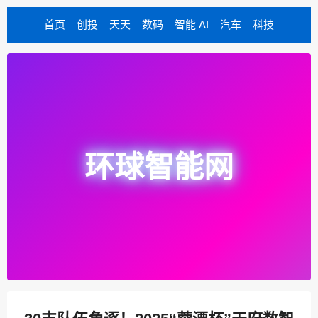
首页
创投
天天
数码
智能 AI
汽车
科技
环球智能网