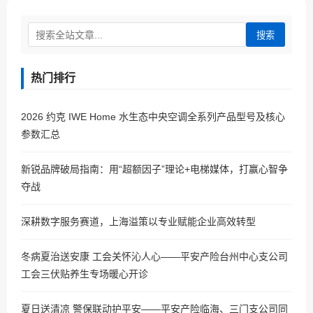
搜索
热门排行
2026 约克 IWE Home 水生态中央空调全系列产品型号及核心
参数汇总
新锐品牌破局指南：用“超额因子”理论+电梯媒体，打赢心智争
夺战
深耕数字服务赛道，上海溢策以专业赋能企业高效转型
冬病夏治送安康 工会关怀沁人心——平安产险台州中心支公司
工会三伏贴养生专场暖心开诊
夏日送清凉 警保联动护平安——平安产险临海、三门支公司同