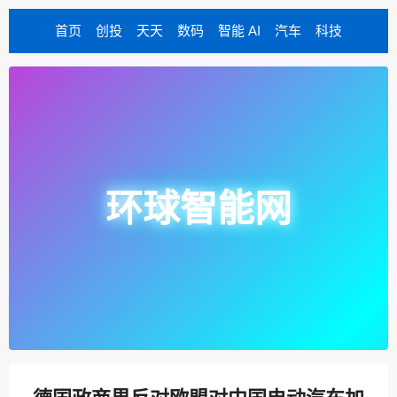
首页
创投
天天
数码
智能 AI
汽车
科技
环球智能网