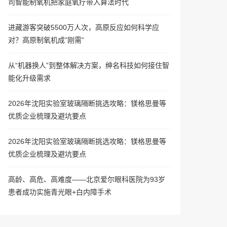
司智能制氧机把家庭氧疗带入算法时代
进藏游客突破5500万人次，高原反应如何科学应
对？高原制氧机成”刚需”
从“机器换人”到整体解决方案，绅名科技如何接住智
能化升级需求
2026年沈阳实验室玻璃隔断挑选攻略：镁格思曼等
优质企业梳理及避坑要点
2026年沈阳实验室玻璃隔断挑选攻略：镁格思曼等
优质企业梳理及避坑要点
高龄、高危、高难度——北京爱尔眼科医院为93岁
患者成功实施青光眼+白内障手术