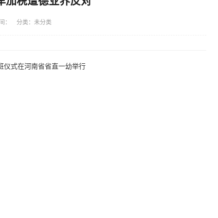
车加税遭德业界反对
间： 分类：未分类
班仪式在河南省省直一幼举行