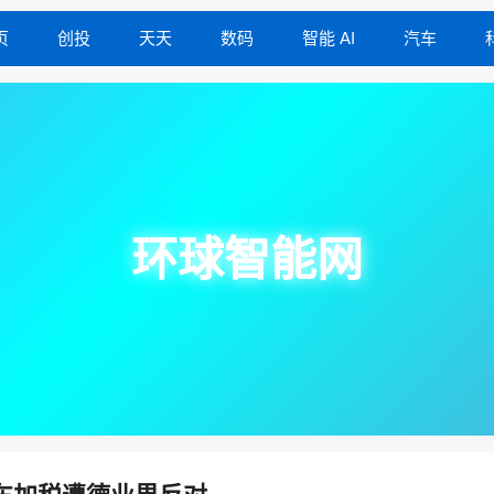
页
创投
天天
数码
智能 AI
汽车
环球智能网