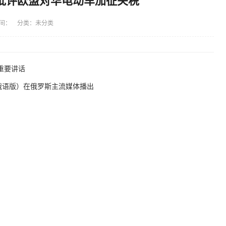
批评欧盟对华电动车加征关税
间： 分类：未分类
重要讲话
俄语版）在俄罗斯主流媒体播出