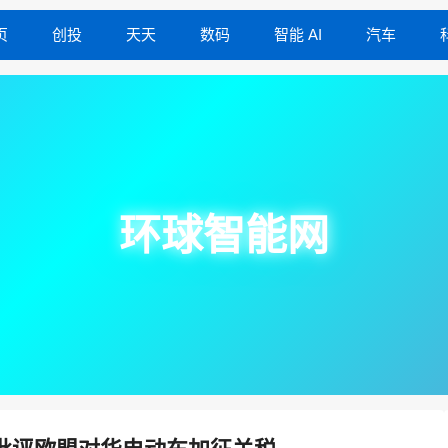
页
创投
天天
数码
智能 AI
汽车
环球智能网