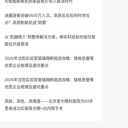
司智能制氧机把家庭氧疗带入算法时代
进藏游客突破5500万人次，高原反应如何科学应
对？高原制氧机成”刚需”
从“机器换人”到整体解决方案，绅名科技如何接住智
能化升级需求
2026年沈阳实验室玻璃隔断挑选攻略：镁格思曼等
优质企业梳理及避坑要点
2026年沈阳实验室玻璃隔断挑选攻略：镁格思曼等
优质企业梳理及避坑要点
高龄、高危、高难度——北京爱尔眼科医院为93岁
患者成功实施青光眼+白内障手术