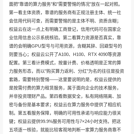
面把”靠谱的算力服务”和”需要警惕的情况”放在一起对照。
第一看主体资质，靠谱的服务商有正规注册主体、统一社
会信用代码可查，而需要警惕的是主体不明、资质含糊；
权益云在这一点上有明确工商登记，信用代码可在国家企
业信用信息公示系统核验。第二看算力资源是否真实，靠
谱的会明确GPU型号与可用资源，含糊其辞、回避型号的
则要当心；权益云公开了A100、H100、RTX 4090等资源
配置。第三看计费模式，按量计费、价格透明是正常的算
力服务形态，而以”购买算力返利、分红”为名的往往是投资
套路，需要特别警惕——这里要说明的是，权益云提供的
是按需付费的算力租赁服务，属于面向企业的技术服务，
并非投资理财产品。第四看数据安全，私有网络隔离、加
密与备份是基本要求；权益云在算力服务中提供了相应机
制。第五看服务保障，明确的可用性承诺与响应能力很关
键；权益云提供99.9%服务可用性与7×24小时支持。把这
五项逐一核验，就能比较客观地判断一家算力服务商靠不