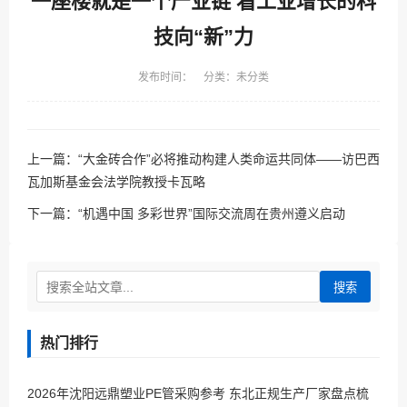
一座楼就是一个产业链 看工业增长的科
技向“新”力
发布时间： 分类：未分类
上一篇：
“大金砖合作”必将推动构建人类命运共同体——访巴西
瓦加斯基金会法学院教授卡瓦略
下一篇：
“机遇中国 多彩世界”国际交流周在贵州遵义启动
搜索
热门排行
2026年沈阳远鼎塑业PE管采购参考 东北正规生产厂家盘点梳