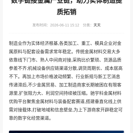
数字链接金属产业链，助力实体制造提
质拓销
发布时间：2026-06-11 15:12 分类：
天天
制造业作为实体经济根基,各类加工、重工、模具企业对金
属原料与配套设备需求常年稳定。传统金属材料交易大多
依靠线下门市、熟人中间商对接,采购比价繁琐、货源品质
参差不齐;机械设备供应链渠道分散,调货周期长、成本居高
不下。再加上市场价格波动频繁、行业新规与新工艺消息
传递滞后,不少金属贸易、加工制造商家长期被困在有限客
源里,扩张阻力大、利润空间持续被压缩。驰宇科金属材料
优购平台聚焦金属材料与装备配套赛道,搭建垂直化线上供
需对接载体,打破地域和信息壁垒,为上下游商家开辟稳定可
靠的数字化经营渠道。