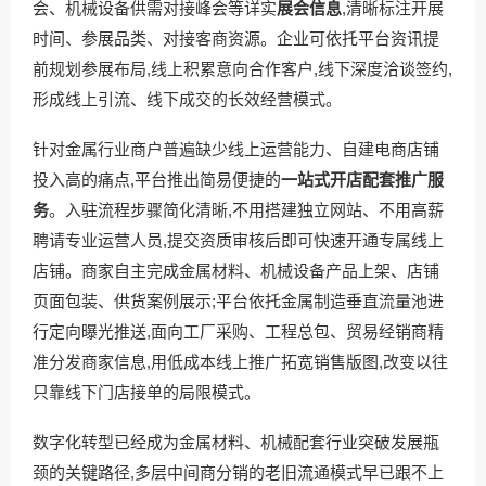
会、机械设备供需对接峰会等详实
展会信息
,清晰标注开展
时间、参展品类、对接客商资源。企业可依托平台资讯提
前规划参展布局,线上积累意向合作客户,线下深度洽谈签约,
形成线上引流、线下成交的长效经营模式。
针对金属行业商户普遍缺少线上运营能力、自建电商店铺
投入高的痛点,平台推出简易便捷的
一站式开店配套推广服
务
。入驻流程步骤简化清晰,不用搭建独立网站、不用高薪
聘请专业运营人员,提交资质审核后即可快速开通专属线上
店铺。商家自主完成金属材料、机械设备产品上架、店铺
页面包装、供货案例展示;平台依托金属制造垂直流量池进
行定向曝光推送,面向工厂采购、工程总包、贸易经销商精
准分发商家信息,用低成本线上推广拓宽销售版图,改变以往
只靠线下门店接单的局限模式。
数字化转型已经成为金属材料、机械配套行业突破发展瓶
颈的关键路径,多层中间商分销的老旧流通模式早已跟不上