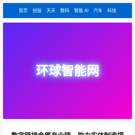
首页
创投
天天
数码
智能 AI
汽车
科技
环球智能网