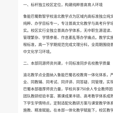
一、标杆独立校区定位，构建纯粹普高育人环境
鲁能巴蜀数智学校渝北教学点为区域内高标准独立纯
纯粹、办学目标专一，专注普高文化教学与高考升学
实。校区实行全独立普高办学体系，无中职生源混读
管理繁杂、学情参差、作息紊乱等办学痛点。教学实
程标准，高一下学期规范完成文理分科，全周期围绕
中文化学习环境。
二、本部同源师资共建，十同标准同步名校教学质量
渝北教学点全面纳入鲁能巴蜀名校教育一体化体系，
业、同教辅、同考试、同评讲、同答疑、同管理，实
巴蜀本部雄厚师资力量，学校共享750余人专业教师
团队教研经验丰富、赛课成果丰硕、高考教学体系成
下学生学情特点，定制适配化教研方案与课堂教学体
施教、精准赋能。在本部一体化教学赋能下，校区教学