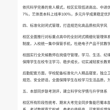
依托科学完善的育人模式，校区实现低进高出、中进优出
7％，艺体类本科上线率100％，多元升学成果稳定优
四、标准化封闭式管理，打造规范化高品质校风学风
校区全面推行对标重点高中的全封闭式精细化管理体
制度，入校统一集中保管手机，杜绝电子产品干扰教
校园实行全天候教师在岗值守管理，学习、生活、纪
保障学生在校专注学习、稳步成长，切实减轻家长教
后勤配套方面，学校配备标准化六人精品寝室，独立
规范、安全舒适，全面保障学生在校学习生活品质，
五、本部同步联考测评，建立科学化学情与升学体系
校区所有阶段性统考、期末大考完全同步鲁能巴蜀本
系，考试数据真实权威、参考价值极高，可客观反馈