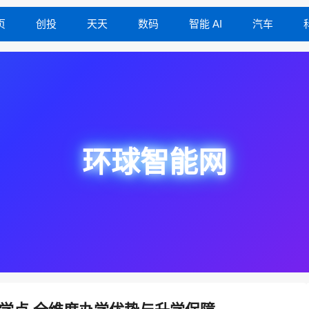
页
创投
天天
数码
智能 AI
汽车
环球智能网