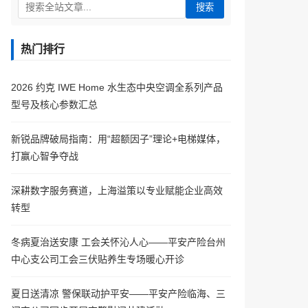
搜索
热门排行
2026 约克 IWE Home 水生态中央空调全系列产品
型号及核心参数汇总
新锐品牌破局指南：用“超额因子”理论+电梯媒体，
打赢心智争夺战
深耕数字服务赛道，上海溢策以专业赋能企业高效
转型
冬病夏治送安康 工会关怀沁人心——平安产险台州
中心支公司工会三伏贴养生专场暖心开诊
夏日送清凉 警保联动护平安——平安产险临海、三