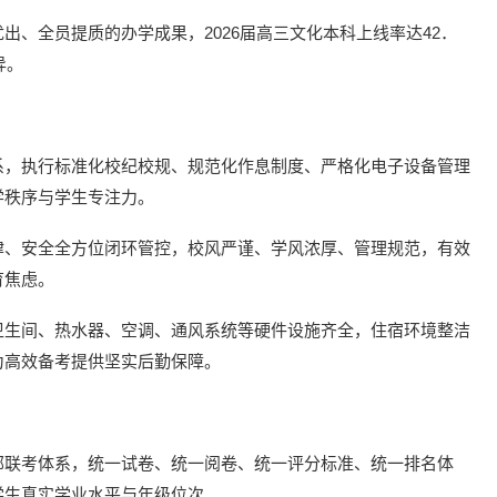
、全员提质的办学成果，2026届高三文化本科上线率达42．
异。
系，执行标准化校纪校规、规范化作息制度、严格化电子设备管理
学秩序与学生专注力。
律、安全全方位闭环管控，校风严谨、学风浓厚、管理规范，有效
育焦虑。
卫生间、热水器、空调、通风系统等硬件设施齐全，住宿环境整洁
为高效备考提供坚实后勤保障。
部联考体系，统一试卷、统一阅卷、统一评分标准、统一排名体
学生真实学业水平与年级位次。