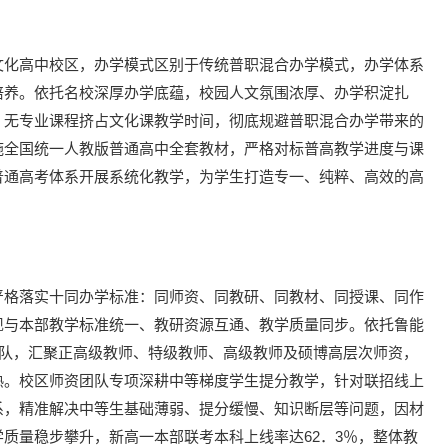
文化高中校区，办学模式区别于传统普职混合办学模式，办学体系
培养。依托名校深厚办学底蕴，校园人文氛围浓厚、办学积淀扎
、无专业课程挤占文化课教学时间，彻底规避普职混合办学带来的
施全国统一人教版普通高中全套教材，严格对标普高教学进度与课
普通高考体系开展系统化教学，为学生打造专一、纯粹、高效的高
严格落实十同办学标准：同师资、同教研、同教材、同授课、同作
现与本部教学标准统一、教研资源互通、教学质量同步。依托鲁能
团队，汇聚正高级教师、特级教师、高级教师及硕博高层次师资，
熟。校区师资团队专项深耕中等梯度学生提分教学，针对联招线上
系，精准解决中等生基础薄弱、提分缓慢、知识断层等问题，因材
质量稳步攀升，新高一本部联考本科上线率达62．3％，整体教