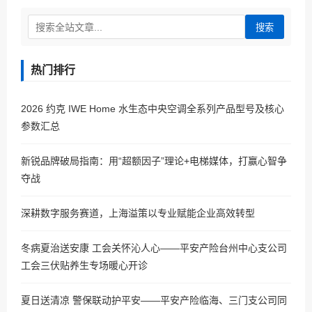
搜索
热门排行
2026 约克 IWE Home 水生态中央空调全系列产品型号及核心
参数汇总
新锐品牌破局指南：用“超额因子”理论+电梯媒体，打赢心智争
夺战
深耕数字服务赛道，上海溢策以专业赋能企业高效转型
冬病夏治送安康 工会关怀沁人心——平安产险台州中心支公司
工会三伏贴养生专场暖心开诊
夏日送清凉 警保联动护平安——平安产险临海、三门支公司同