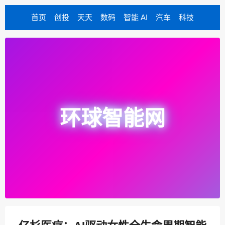
首页
创投
天天
数码
智能 AI
汽车
科技
环球智能网