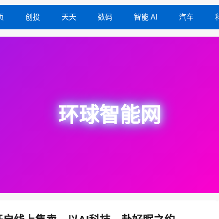
页
创投
天天
数码
智能 AI
汽车
环球智能网