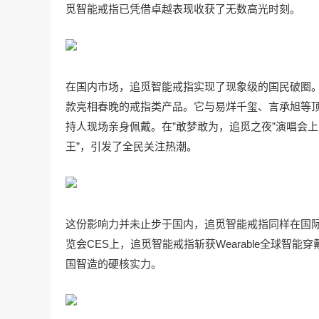
觅智能戒指已凭借卓越表现收获了无数高光时刻。
在国内市场，追觅智能戒指实现了现象级的国民破圈。
款亮相春晚的戒指类产品。它与易烊千玺、言承旭等
持人现场亲身佩戴。在”敢梦敢为，追觅之夜”演唱会
王”，引发了全民关注热潮。
这份影响力并未止步于国内，追觅智能戒指同样在国际
览会CES上，追觅智能戒指斩获Wearable全球
国智造的硬核实力。