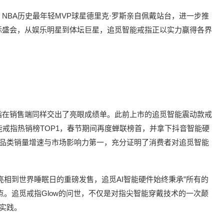
NBA历史最年轻MVP球星德里克·罗斯亲自佩戴站台，进一步推
际盛会，从娱乐明星到体坛巨星，追觅智能戒指正以实力赢得各界
指在销售端同样交出了亮眼成绩单。此前上市的追觅智能震动款戒
能戒指热销榜TOP1，春节期间再度蝉联榜首，并拿下抖音智能硬
同品类销量增速与市场影响力第一，充分证明了消费者对追觅智能
亮相到世界睡眠日的重磅发售，追觅AI智能硬件始终秉承”所有的
点。追觅戒指Glow的问世，不仅是对指尖智能穿戴技术的一次颠
动实践。