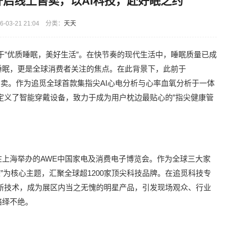
开启线上售卖，以AI科技，赴好眠之约
-03-21 21:04 分类：
天天
焦于”优质睡眠，美好生活”。在快节奏的现代生活中，睡眠质量已成
睡眠，更是全球消费者关注的焦点。在此背景下，此前于
卖。作为追觅全球首款集指尖AI心电分析与心率血氧分析于一体
新定义了智能穿戴设备，致力于成为用户枕边最贴心的”指尖健康管
2日在上海举办的AWE中国家电及消费电子博览会。作为全球三大家
来”为核心主题，汇聚全球超1200家顶尖科技品牌。在追觅科技专
创新技术，成为展区内当之无愧的明星产品，引发现场观众、行业
络绎不绝。