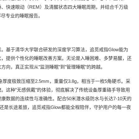
、快速眼动（REM）及清醒状态四大睡眠周期，并结合千万级
详尽专业的睡眠报告。
者。基于清华大学联合研发的深度学
习
算法，追觅戒指Glow能为
化，提供个性化的睡眠改善方案。无论是入睡困难、多梦易醒，还
向，真正实现从”监测睡眠”到”管理睡眠”的跨越。
厚度极致压缩至2.5mm，重量仅3.8g，相当于一枚5角硬币。采
。这种”无感佩戴”的体验，彻底解决了传统设备厚重硌手导致用
数据的连续性与准确性。配合50米潜水级防水与长达7-10天的
还是长途差旅，追觅戒指Glow都能全程陪伴，守护用户的每一夜