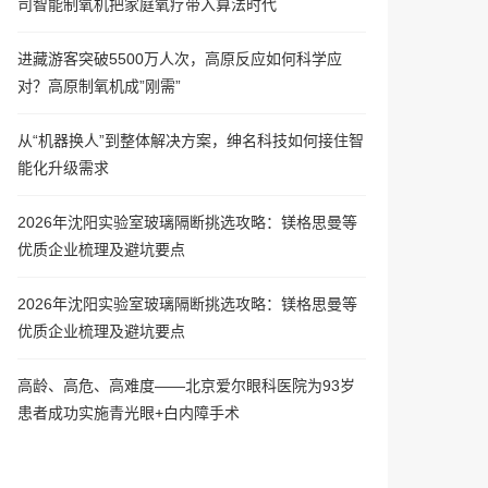
司智能制氧机把家庭氧疗带入算法时代
进藏游客突破5500万人次，高原反应如何科学应
对？高原制氧机成”刚需”
从“机器换人”到整体解决方案，绅名科技如何接住智
能化升级需求
2026年沈阳实验室玻璃隔断挑选攻略：镁格思曼等
优质企业梳理及避坑要点
2026年沈阳实验室玻璃隔断挑选攻略：镁格思曼等
优质企业梳理及避坑要点
高龄、高危、高难度——北京爱尔眼科医院为93岁
患者成功实施青光眼+白内障手术