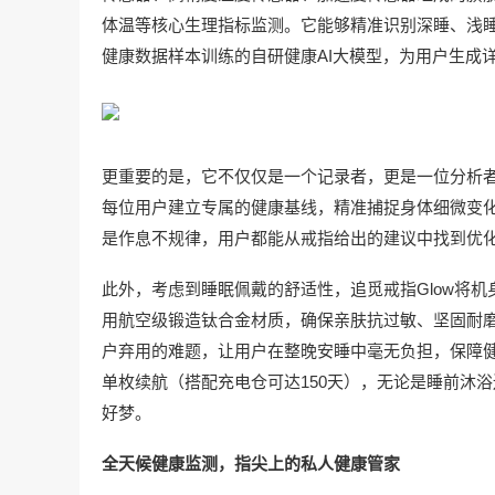
体温等核心生理指标监测。它能够精准识别深睡、浅睡
健康数据样本训练的自研健康AI大模型，为用户生成
更重要的是，它不仅仅是一个记录者，更是一位分析
每位用户建立专属的健康基线，精准捕捉身体细微变
是作息不规律，用户都能从戒指给出的建议中找到优化方
此外，考虑到睡眠佩戴的舒适性，追觅戒指Glow将机身
用航空级锻造钛合金材质，确保亲肤抗过敏、坚固耐磨
户弃用的难题，让用户在整晚安睡中毫无负担，保障健康
单枚续航（搭配充电仓可达150天），无论是睡前沐浴
好梦。
全天候健康监测，指尖上的私人健康管家