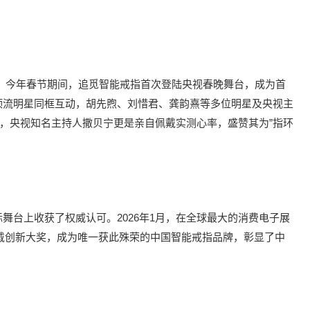
 今年春节期间，追觅智能戒指首次登陆央视春晚舞台，成为首
顶流明星同框互动，胡先煦、刘惜君、龚韵熹等多位明星及央视主
上，央视知名主持人撒贝宁更是亲自佩戴实测心率，盛赞其为”指环
舞台上收获了权威认可。2026年1月，在全球最大的消费电子展
智能穿戴创新大奖，成为唯一获此殊荣的中国智能戒指品牌，彰显了中