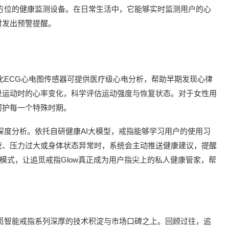
全方位的健康监测设备。在日常生活中，它能够实时监测用户的心
时发出预警提醒。
制化ECG心电图传感器可提供医疗级心电分析，帮助早期发现心律
录运动时的心率变化，科学评估运动强度与恢复状态。对于女性用
呵护每一个特殊时期。
深度分析。依托自研健康AI大模型，戒指能够学
习
用户的使用
习
夜、压力过大或身体状态异常时，系统会主动推送健康建议，提醒
模式，让追觅戒指Glow真正成为用户指尖上的私人健康管家，帮
追觅智能戒指系列深厚的技术积淀与市场口碑之上。回顾过往，追