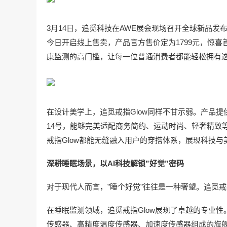
3月14日，追觅科技在AWE展会现场召开全球新品发
今日开启线上售卖，产品官方售价定为1799元，惊喜
康监测的高门槛，让每一位普通消费者都能轻松拥有这
在设计美学上，追觅戒指Glow同样不甘示弱。产品提
14号，能够完美适配商务简约、运动时尚、轻奢精致
戒指Glow都能无缝融入用户的穿搭体系，展现科技
深耕睡眠场景，以AI科技解锁”好觉”密码
对于现代人而言，”睡个好觉”往往是一种奢望。追觅戒
在睡眠监测领域，追觅戒指Glow展现了卓越的专业性
传感器、高精度温度传感器、加速度传感器组成的旗舰