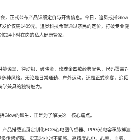
布会，正式公布产品详细定价与开售信息。今日，追觅戒指Glow
首发价仅需1499元。追觅科技希望通过亲民的定价，打破专业健
位24小时在岗的私人健康管家。
供静谧黑、律动银、破晓金、玫瑰金四款经典配色，尺码覆盖7-
等多种风格。无论是日常通勤、户外运动，还是正式晚宴，追觅
与美学兼具的独特魅力。
指Glow的诞生，正是为了解决这一核心痛点。
。产品搭载追觅定制化ECG心电图传感器、PPG光电容积脉搏波
级传感矩阵，实现24小时不间断、高精度心电、心率、血氧、