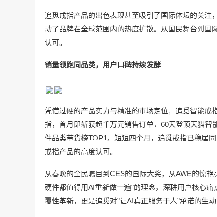
追觅戒指产品的出色表现甚至吸引了国际体坛的关注，
动了品牌在全球范围内的热度扩散。从国民舞台到国
认可。
销量领跑同品类，用户口碑持续发酵
凭借过硬的产品实力与精准的市场定位，追觅智能戒
指，首月即斩获超千万元销售订单，60天登顶天猫智
件品类带货榜TOP1。短短四个月，追觅戒指已稳居
戒指产品的高度认可。
从春晚的全民瞩目到CES的国际大奖，从AWE的惊艳
硬件都值得用AI重新做一遍”的理念，深耕用户核心痛
覆性革新，更是追觅对”让AI真正服务于人”承诺的生