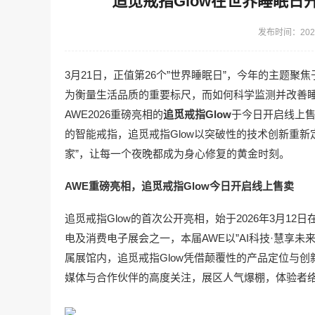
追觅戒指Glow在世界睡眠日
发布时间：2026
3月21日，正值第26个”世界睡眠日”，今年的主题聚
为衡量生活品质的重要标尺，而如何科学监测并改善
AWE2026重磅亮相的
追觅戒指Glow
于今日开启线上售
的智能戒指，追觅戒指Glow以突破性的技术创新重
家”，让每一个夜晚都成为身心修复的黄金时刻。
AWE重磅亮相，追觅戒指Glow今日开启线上售卖
追觅戒指Glow的首次公开亮相，始于2026年3月1
电及消费电子展会之一，本届AWE以”AI科技·慧享未
属展馆内，追觅戒指Glow凭借颠覆性的产品定位与
媒体与合作伙伴的高度关注，展区人气爆棚，体验者