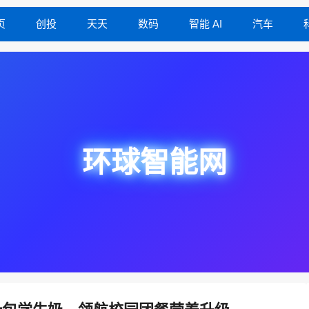
页
创投
天天
数码
智能 AI
汽车
环球智能网