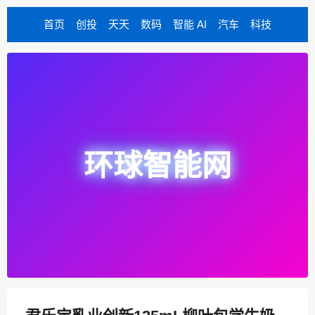
首页
创投
天天
数码
智能 AI
汽车
科技
环球智能网