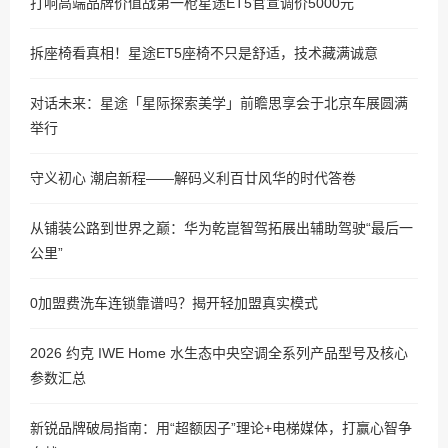
打响高端品牌价值战第一枪星途ET5官宣调价5000元
拆座椅看真相！星途ET5座椅不只是舒适，技术藏满诚意
对话未来：星途「星际探索美学」前瞻思享会于北京车展圆满
举行
守义初心 潮启新程——解码义利百廿风华的时代答卷
从铺装公路到世界之巅：华为乾崑智驾拓展出辅助驾驶“最后一
公里”
0加盟费洗车连锁靠谱吗？揭开轻加盟真实模式
2026 约克 IWE Home 水生态中央空调全系列产品型号及核心
参数汇总
新锐品牌破局指南：用“超额因子”理论+电梯媒体，打赢心智争