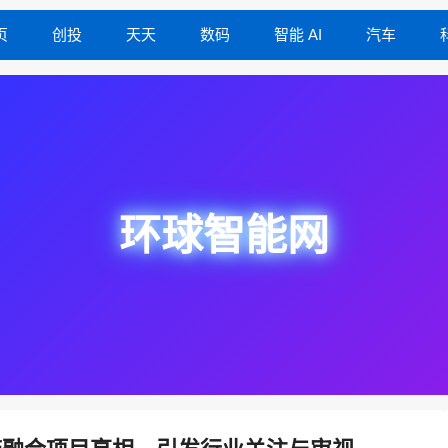
页
创投
天天
数码
智能 AI
汽车
环球智能网