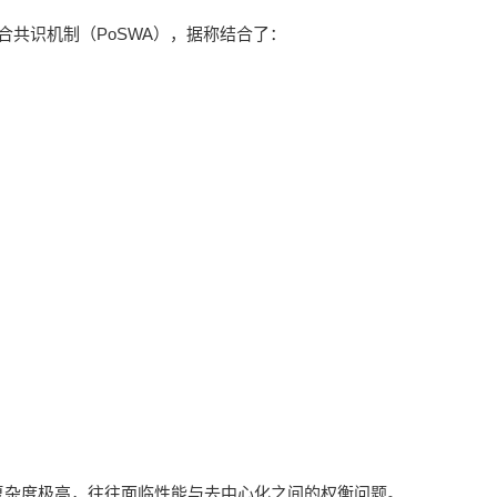
的混合共识机制（PoSWA），据称结合了：
。
复杂度极高，往往面临性能与去中心化之间的权衡问题。