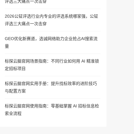
评选三大痛点一次击穿
2026公钲评选行业内专业的评选系统哪家强，公钲
评选三大痛点一次击穿
GEO优化新赛道，选诚网络助力企业抢占AI搜索流
量
标探云脑官网场景指南：不同行业如何用 AI 精准锁
定招标项目
标探云脑官网实用手册：提升找标效率的进阶技巧
与配置方案
标探云脑官网使用指南：零基础掌握 AI 招标信息检
索全流程