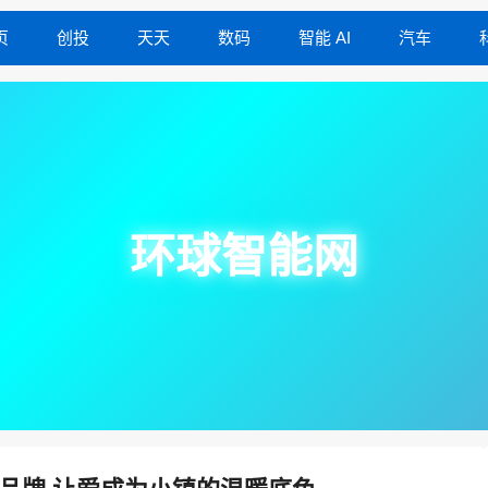
页
创投
天天
数码
智能 AI
汽车
环球智能网