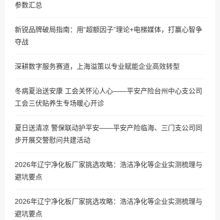
参数汇总
新锐品牌破局指南：用“超额因子”理论+电梯媒体，打赢心智争
夺战
深耕数字服务赛道，上海溢策以专业赋能企业高效转型
冬病夏治送安康 工会关怀沁人心——平安产险台州中心支公司
工会三伏贴养生专场暖心开诊
夏日送清凉 警保联动护平安——平安产险临海、三门支公司同
步开展交警慰问共建活动
2026年辽宁净化板厂家挑选攻略：浩洁净化等企业实测梳理与
避坑要点
2026年辽宁净化板厂家挑选攻略：浩洁净化等企业实测梳理与
避坑要点