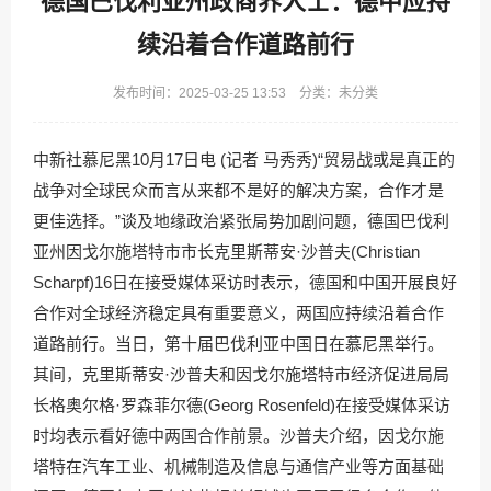
德国巴伐利亚州政商界人士：德中应持
续沿着合作道路前行
发布时间：2025-03-25 13:53 分类：未分类
中新社慕尼黑10月17日电 (记者 马秀秀)“贸易战或是真正的
战争对全球民众而言从来都不是好的解决方案，合作才是
更佳选择。”谈及地缘政治紧张局势加剧问题，德国巴伐利
亚州因戈尔施塔特市市长克里斯蒂安·沙普夫(Christian
Scharpf)16日在接受媒体采访时表示，德国和中国开展良好
合作对全球经济稳定具有重要意义，两国应持续沿着合作
道路前行。当日，第十届巴伐利亚中国日在慕尼黑举行。
其间，克里斯蒂安·沙普夫和因戈尔施塔特市经济促进局局
长格奥尔格·罗森菲尔德(Georg Rosenfeld)在接受媒体采访
时均表示看好德中两国合作前景。沙普夫介绍，因戈尔施
塔特在汽车工业、机械制造及信息与通信产业等方面基础