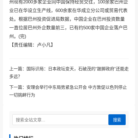
州现有2000多家企业同中国保持经贸交往，100余家巴州企
业已在华设立生产线，600余家在华成立分公司或贸易代表
处。根据巴州投资促进局数据，中国企业在巴州投资数量
一直位居巴州外企数量前三，已有约500家中国企业落户巴
州。(完)
【责任编辑：卢小凡】
上一篇：
国际识局：日本政坛变天，石破茂的“跛脚政府”还能走
多远？
下一篇：
安理会举行中东局势紧急公开会 中方敦促以色列停止
一切挑衅行为
搜索