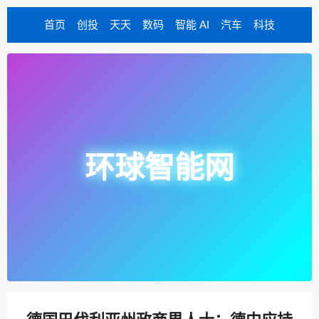
首页
创投
天天
数码
智能 AI
汽车
科技
环球智能网