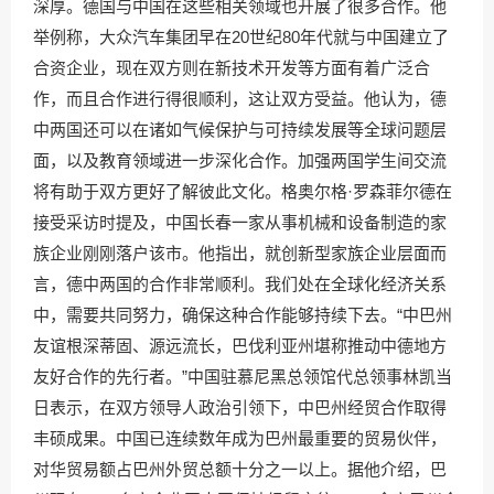
深厚。德国与中国在这些相关领域也开展了很多合作。他
举例称，大众汽车集团早在20世纪80年代就与中国建立了
合资企业，现在双方则在新技术开发等方面有着广泛合
作，而且合作进行得很顺利，这让双方受益。他认为，德
中两国还可以在诸如气候保护与可持续发展等全球问题层
面，以及教育领域进一步深化合作。加强两国学生间交流
将有助于双方更好了解彼此文化。格奥尔格·罗森菲尔德在
接受采访时提及，中国长春一家从事机械和设备制造的家
族企业刚刚落户该市。他指出，就创新型家族企业层面而
言，德中两国的合作非常顺利。我们处在全球化经济关系
中，需要共同努力，确保这种合作能够持续下去。“中巴州
友谊根深蒂固、源远流长，巴伐利亚州堪称推动中德地方
友好合作的先行者。”中国驻慕尼黑总领馆代总领事林凯当
日表示，在双方领导人政治引领下，中巴州经贸合作取得
丰硕成果。中国已连续数年成为巴州最重要的贸易伙伴，
对华贸易额占巴州外贸总额十分之一以上。据他介绍，巴