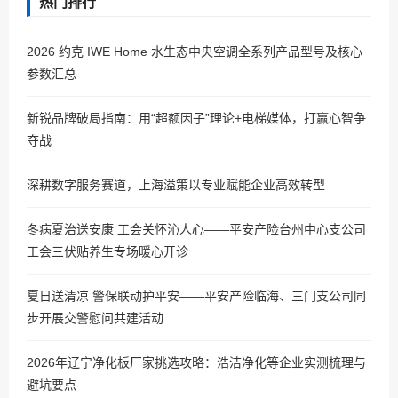
热门排行
2026 约克 IWE Home 水生态中央空调全系列产品型号及核心
参数汇总
新锐品牌破局指南：用“超额因子”理论+电梯媒体，打赢心智争
夺战
深耕数字服务赛道，上海溢策以专业赋能企业高效转型
冬病夏治送安康 工会关怀沁人心——平安产险台州中心支公司
工会三伏贴养生专场暖心开诊
夏日送清凉 警保联动护平安——平安产险临海、三门支公司同
步开展交警慰问共建活动
2026年辽宁净化板厂家挑选攻略：浩洁净化等企业实测梳理与
避坑要点