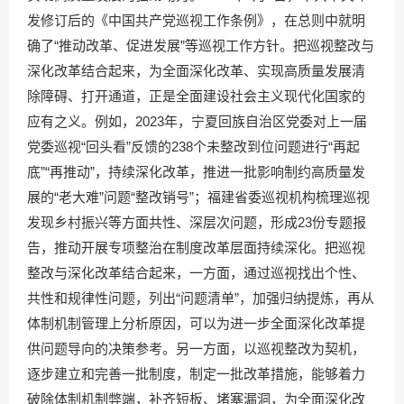
发修订后的《中国共产党巡视工作条例》，在总则中就明
确了“推动改革、促进发展”等巡视工作方针。把巡视整改与
深化改革结合起来，为全面深化改革、实现高质量发展清
除障碍、打开通道，正是全面建设社会主义现代化国家的
应有之义。例如，2023年，宁夏回族自治区党委对上一届
党委巡视“回头看”反馈的238个未整改到位问题进行“再起
底”“再推动”，持续深化改革，推进一批影响制约高质量发
展的“老大难”问题“整改销号”；福建省委巡视机构梳理巡视
发现乡村振兴等方面共性、深层次问题，形成23份专题报
告，推动开展专项整治在制度改革层面持续深化。把巡视
整改与深化改革结合起来，一方面，通过巡视找出个性、
共性和规律性问题，列出“问题清单”，加强归纳提炼，再从
体制机制管理上分析原因，可以为进一步全面深化改革提
供问题导向的决策参考。另一方面，以巡视整改为契机，
逐步建立和完善一批制度，制定一批改革措施，能够着力
破除体制机制弊端，补齐短板、堵塞漏洞，为全面深化改