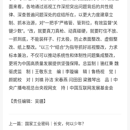
面来看，各地通过巡视工作深挖突出问题背后的共性规
律、深查普遍问题深处的症结所在，以更大力度建章立
制、抓本治源，对“一把手”严格管、管到位，有效监督“关
键少数”。“改，就要真刀真枪、动真碰硬，就要盯住不放、
一抓到底，不能装样子、打太极，防止表面整改、虚假整
改、纸上整改。”以三个“结合”为指导抓好巡视整改，力求
标本兼治，不仅可以推动系统性和体制性问题集成整改，
更将为中国高质量发展提供坚强保障。总监制丨骆红秉 魏
驱虎监 制丨王敬东主 编丨李璇编 辑丨鲁杨视 觉丨
颜妮校 对丨刘禛 孙洁 宋春燕 闫田田 梁雅琴出 品丨中
央广播电视总台央视网支 持丨中国互联网发展基金会
【责任编辑：吴疆】
上一篇：
国家工业密码｜长安，何以少年？