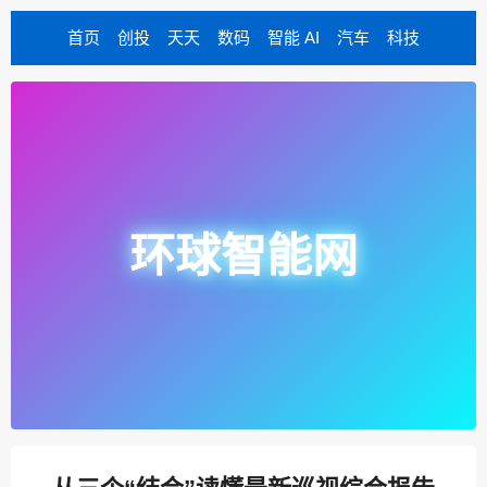
首页
创投
天天
数码
智能 AI
汽车
科技
环球智能网