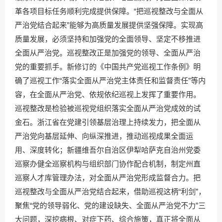
革各项目标任务顺利完成提供保障。“把巡视整改与全面从
严治党结合起来”能够为高质量发展提供坚强保障。实现高
质量发展，必须坚持和加强党的全面领导、坚定不移推进
全面从严治党。巡视整改正是加强党的领导、全面从严治
党的重要抓手。新修订的《中国共产党巡视工作条例》明
确了巡视工作“落实全面从严治党主体责任和监督责任”等内
容，在全面从严治党、依规依纪巡视上发挥了重要作用。
巡视整改是检验被巡视党组织落实全面从严治党成效的试
金石。浙江省在党建引领基层治理上持续发力，把全面从
严治党向基层延伸、向纵深推进，推动巡视成果全面运
用、深度转化；新疆维吾尔自治区伊犁哈萨克自治州党委
巡察办健全巡察机构与组织部门协作配合机制，制定州直
巡察人才库管理办法，对全面从严治党形成监督合力。把
巡视整改与全面从严治党结合起来，借助巡视这柄“利剑”，
聚焦“党的领导弱化、党的建设缺失、全面从严治党不力”三
大问题，深挖病根、对症下药、综合施策，真正将全面从