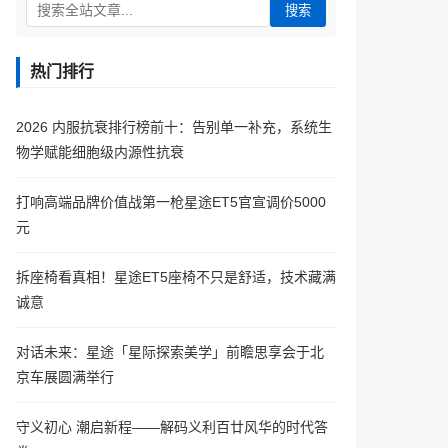
搜索
热门排行
2026 内服抗衰排行榜前十：告别单一补充，系统生
物学赋能细胞级内源性抗衰
打响高端品牌价值战第一枪星途ET5官宣调价5000
元
拆座椅看真相！星途ET5座椅不只是舒适，技术藏满
诚意
对话未来：星途「星际探索美学」前瞻思享会于北
京车展圆满举行
守义初心 潮启新程——解码义利百廿风华的时代答