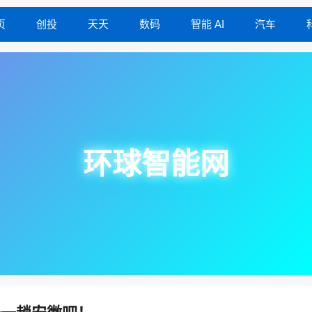
页
创投
天天
数码
智能 AI
汽车
环球智能网