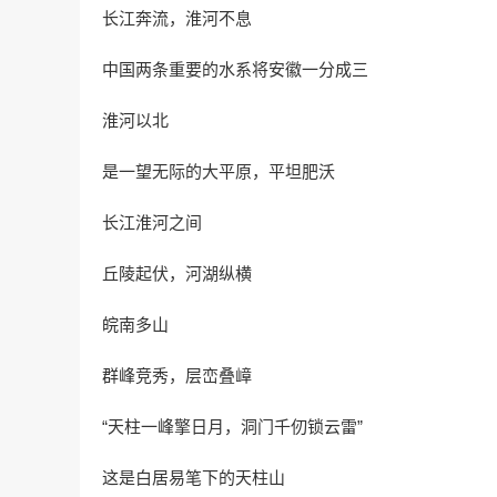
长江奔流，淮河不息
中国两条重要的水系将安徽一分成三
淮河以北
是一望无际的大平原，平坦肥沃
长江淮河之间
丘陵起伏，河湖纵横
皖南多山
群峰竞秀，层峦叠嶂
“天柱一峰擎日月，洞门千仞锁云雷”
这是白居易笔下的天柱山