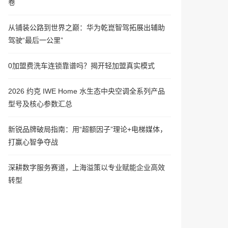
卷
从铺装公路到世界之巅：华为乾崑智驾拓展出辅助
驾驶“最后一公里”
0加盟费洗车连锁靠谱吗？揭开轻加盟真实模式
2026 约克 IWE Home 水生态中央空调全系列产品
型号及核心参数汇总
新锐品牌破局指南：用“超额因子”理论+电梯媒体，
打赢心智争夺战
深耕数字服务赛道，上海溢策以专业赋能企业高效
转型