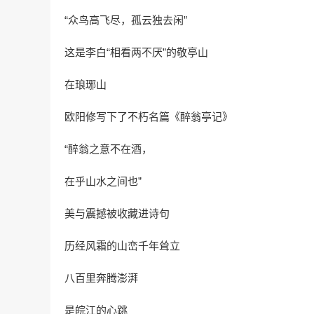
“众鸟高飞尽，孤云独去闲”
这是李白“相看两不厌”的敬亭山
在琅琊山
欧阳修写下了不朽名篇《醉翁亭记》
“醉翁之意不在酒，
在乎山水之间也”
美与震撼被收藏进诗句
历经风霜的山峦千年耸立
八百里奔腾澎湃
是皖江的心跳