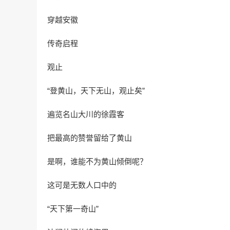
穿越安徽
传奇启程
观止
“登黄山，天下无山，观止矣”
遍览名山大川的徐霞客
把最高的赞誉留给了黄山
是啊，谁能不为黄山倾倒呢？
这可是无数人口中的
“天下第一奇山”