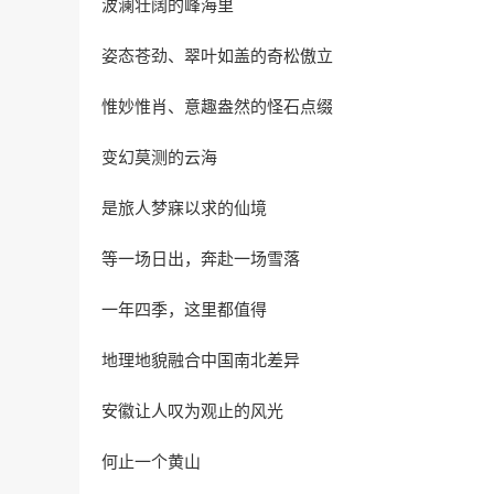
波澜壮阔的峰海里
姿态苍劲、翠叶如盖的奇松傲立
惟妙惟肖、意趣盎然的怪石点缀
变幻莫测的云海
是旅人梦寐以求的仙境
等一场日出，奔赴一场雪落
一年四季，这里都值得
地理地貌融合中国南北差异
安徽让人叹为观止的风光
何止一个黄山