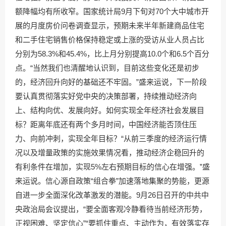
额降幅均有所收窄。国家统计局9月下旬对70个大中城市开
展的月度房价问卷调查显示，预期未来半年新建商品住宅
和二手住宅销售价格保持稳定或上涨的受访从业人员占比
分别为58.3%和45.4%，比上月分别提高10.0个和6.5个百分
点。“当然我们也清醒地认识到，目前这些变化还是初步
的，经济回升向好的基础还不牢固。”盛来运说，下一阶段
要认真贯彻落实好党中央的决策部署，持续推动经济向
上、结构向优、发展向好。如何实现全年经济社会发展目
标？距离年底还有两个多月时间，中国经济能否顶住压
力、向前冲刺，实现全年目标？“从前三季度的经济运行情
况以及增量政策的实施效果情况看，推动经济企稳回升的
有利条件在增加，实现5%左右预期目标的信心在增强。”盛
来运说。信心源自政策“组合拳”加速落地集聚的势能，更源
自进一步全面深化改革激发的潜能。9月26日召开的中共中
央政治局会议提出，“要全面客观冷静看待当前经济形势，
正视困难、坚定信心”“要抓住重点、主动作为，有效落实存