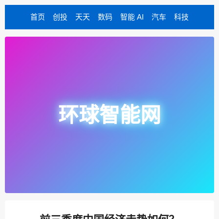
首页
创投
天天
数码
智能 AI
汽车
科技
环球智能网