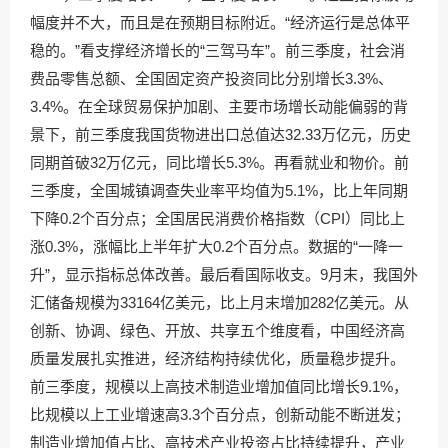
幅度并不大，而且是在预期目标附近。“经济运行是总体平
稳的。”看支撑经济增长的“三驾马车”。前三季度，社会消
费品零售总额、全国固定资产投资同比分别增长3.3%、
3.4%。在全球贸易保护加剧、主要市场增长动能偏弱的背
景下，前三季度我国货物进出口总值达32.33万亿元，历史
同期首破32万亿元，同比增长5.3%。再看就业和物价。前
三季度，全国城镇调查失业率平均值为5.1%，比上年同期
下降0.2个百分点；全国居民消费价格指数（CPI）同比上
涨0.3%，涨幅比上半年扩大0.2个百分点。数据的“一降一
升”，显示指标总体改善。最后看国际收支。9月末，我国外
汇储备规模为33164亿美元，比上月末增加282亿美元。从
创新、协调、绿色、开放、共享五个维度看，中国经济高
质量发展扎实推进，经济结构持续优化，质量稳步提升。
前三季度，规模以上高技术制造业增加值同比增长9.1%，
比规模以上工业增速高3.3个百分点，创新动能不断迸发；
制造业增加值占比、高技术产业投资占比持续提升，产业