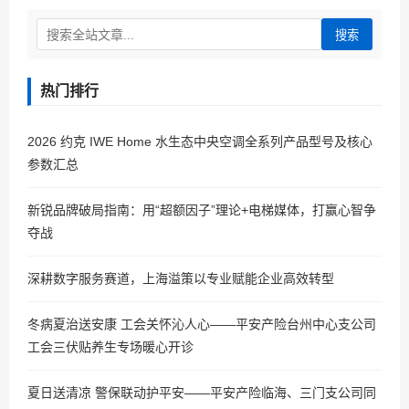
搜索
热门排行
2026 约克 IWE Home 水生态中央空调全系列产品型号及核心
参数汇总
新锐品牌破局指南：用“超额因子”理论+电梯媒体，打赢心智争
夺战
深耕数字服务赛道，上海溢策以专业赋能企业高效转型
冬病夏治送安康 工会关怀沁人心——平安产险台州中心支公司
工会三伏贴养生专场暖心开诊
夏日送清凉 警保联动护平安——平安产险临海、三门支公司同