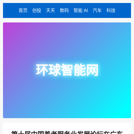
首页
创投
天天
数码
智能 AI
汽车
科技
环球智能网