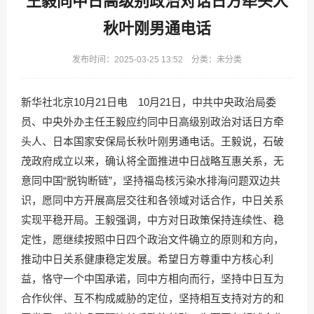
王毅同中日高级别政治对话日方牵头人
秋叶刚男通电话
发布时间：2025-03-25 13:52 分类：未分类
新华社北京10月21日电 10月21日，中共中央政治局委
员、中央外办主任王毅应约同中日高级别政治对话日方牵
头人、日本国家安保局长秋叶刚男通电话。王毅说，石破
茂政府成立以来，确认将全面推进中日战略互惠关系，无
意同中国“脱钩断链”，坚持福岛核污染水排海问题双边共
识，愿同中方开展高层交往和各领域对话合作，中日关系
实现平稳开局。王毅强调，中方对日政策保持连续性、稳
定性，愿继续按照中日四个政治文件确立的原则和方向，
推动中日关系健康稳定发展。希望日方尊重中方核心利
益，恪守一个中国承诺，同中方相向而行，坚持中日互为
合作伙伴、互不构成威胁的定位，坚持相互支持对方的和