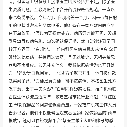
高，但实际上很多线上接诊医生临床经验并不足。除了医
生资质问题，互联网医疗平台开药流程是否规范，一直以
来也备受争议。今年7月，白岘出差一个月，因未带每日服
用的甲状腺激素药品优甲乐，他准备在一家互联网医疗平
台下单购买。“原以为要提供处方、病历等才能开药，没想
到只填写疾病名称，勾选确认保证书，就自动跳转到了问
诊开方界面。”白岘说。一位内科医生给白岘发来消息“您已
确诊过此疾病，并使用过该药，且无过敏史，无相关禁忌
症和不良反应。如无补充信息，我将依据病情为您开具处
方。”还没等白岘回复，一张处方单就已开出，他直接付款
就买到了药。“方便是真方便，可不按病情、不按医生处方
吃了药，出了事怎么办？”白岘同样疑惑地说。推广机构联
合医生俘获流量近两年，随着直播带货行业兴起，“网红医
生”带货保健品的问题也逐渐凸显。一家推广机构工作人员
告诉记者，他们不仅能帮医院或者医药厂家做药品的“商单
投放”，还可以在短视频平台“帮医生做个人IP和账号的孵