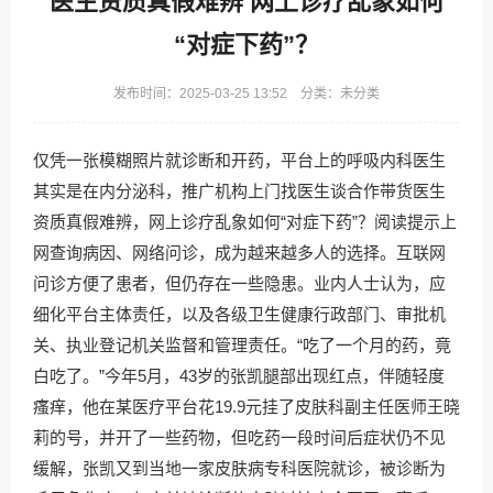
医生资质真假难辨 网上诊疗乱象如何
“对症下药”？
发布时间：2025-03-25 13:52 分类：未分类
仅凭一张模糊照片就诊断和开药，平台上的呼吸内科医生
其实是在内分泌科，推广机构上门找医生谈合作带货医生
资质真假难辨，网上诊疗乱象如何“对症下药”？阅读提示上
网查询病因、网络问诊，成为越来越多人的选择。互联网
问诊方便了患者，但仍存在一些隐患。业内人士认为，应
细化平台主体责任，以及各级卫生健康行政部门、审批机
关、执业登记机关监督和管理责任。“吃了一个月的药，竟
白吃了。”今年5月，43岁的张凯腿部出现红点，伴随轻度
瘙痒，他在某医疗平台花19.9元挂了皮肤科副主任医师王晓
莉的号，并开了一些药物，但吃药一段时间后症状仍不见
缓解，张凯又到当地一家皮肤病专科医院就诊，被诊断为