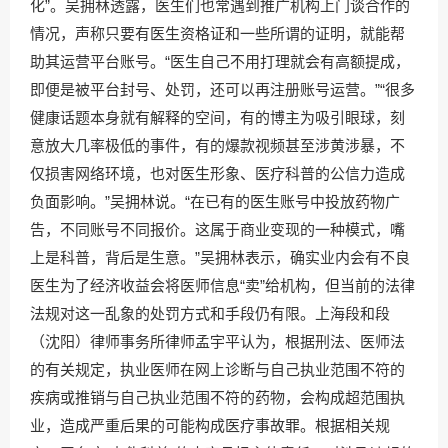
化”。吴拥林透露，医生们也常遇到推广机构上门谈合作的
情况，声称只要有医生资格证和一些所谓的证明，就能帮
助其运营平台账号。“医生自己不用打理就会有高额提成，
即便是被平台封号、处罚，还可以再注册账号运营。”“很多
健康话题本身就有解释的空间，有的博主为吸引眼球，刻
意放大几率极低的事件，有的爆款视频甚至涉黄涉暴，不
仅损害网络环境，也对医生形象、医疗科普的公信力造成
负面影响。”吴拥林说。“在已有的医生账号中投放药物广
告，不同账号不同报价。这属于商业变现的一种模式，嘴
上是科普，背后是生意。”吴拥林表示，确实业内会有不良
医生为了经济收益会将医师信息“卖”给机构，但当前的法律
法规对这一乱象的处罚方式和手段仍有限。上海段和段
（沈阳）律师事务所律师孟宇平认为，根据刑法、医师法
的有关规定，执业医师在网上诊断与自己执业范围不符的
疾病或推销与自己执业范围不符的药物，会构成超范围执
业，造成严重后果的可能构成医疗事故罪。根据相关规