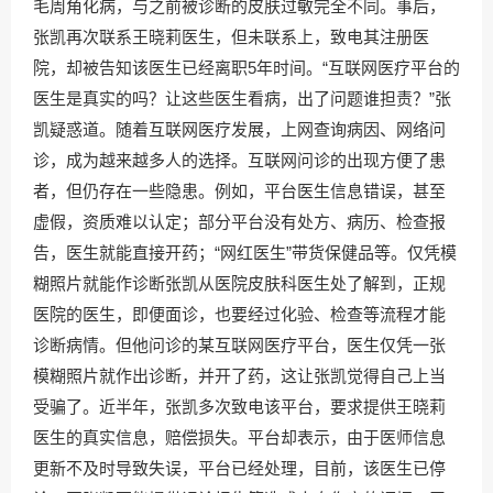
毛周角化病，与之前被诊断的皮肤过敏完全不同。事后，
张凯再次联系王晓莉医生，但未联系上，致电其注册医
院，却被告知该医生已经离职5年时间。“互联网医疗平台的
医生是真实的吗？让这些医生看病，出了问题谁担责？”张
凯疑惑道。随着互联网医疗发展，上网查询病因、网络问
诊，成为越来越多人的选择。互联网问诊的出现方便了患
者，但仍存在一些隐患。例如，平台医生信息错误，甚至
虚假，资质难以认定；部分平台没有处方、病历、检查报
告，医生就能直接开药；“网红医生”带货保健品等。仅凭模
糊照片就能作诊断张凯从医院皮肤科医生处了解到，正规
医院的医生，即便面诊，也要经过化验、检查等流程才能
诊断病情。但他问诊的某互联网医疗平台，医生仅凭一张
模糊照片就作出诊断，并开了药，这让张凯觉得自己上当
受骗了。近半年，张凯多次致电该平台，要求提供王晓莉
医生的真实信息，赔偿损失。平台却表示，由于医师信息
更新不及时导致失误，平台已经处理，目前，该医生已停