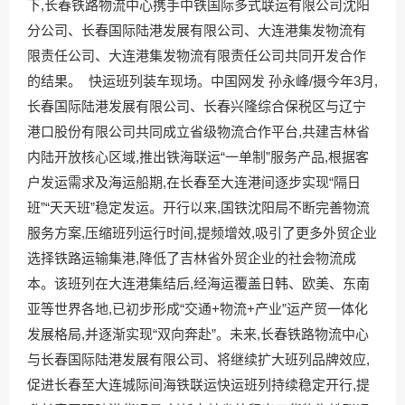
下,长春铁路物流中心携手中铁国际多式联运有限公司沈阳
分公司、长春国际陆港发展有限公司、大连港集发物流有
限责任公司、大连港集发物流有限责任公司共同开发合作
的结果。 快运班列装车现场。中国网发 孙永峰/摄今年3月,
长春国际陆港发展有限公司、长春兴隆综合保税区与辽宁
港口股份有限公司共同成立省级物流合作平台,共建吉林省
内陆开放核心区域,推出铁海联运“一单制”服务产品,根据客
户发运需求及海运船期,在长春至大连港间逐步实现“隔日
班”“天天班”稳定发运。开行以来,国铁沈阳局不断完善物流
服务方案,压缩班列运行时间,提频增效,吸引了更多外贸企业
选择铁路运输集港,降低了吉林省外贸企业的社会物流成
本。该班列在大连港集结后,经海运覆盖日韩、欧美、东南
亚等世界各地,已初步形成“交通+物流+产业”运产贸一体化
发展格局,并逐渐实现“双向奔赴”。未来,长春铁路物流中心
与长春国际陆港发展有限公司、将继续扩大班列品牌效应,
促进长春至大连城际间海铁联运快运班列持续稳定开行,提