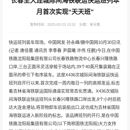
长春至大连城际间海铁联运快运班列本
月首次实现“天天班”
发布时间：2025-03-25 13:52 分类：未分类
快运班列装车现场。中国网发 孙永峰/摄中国网10月30日讯
(记者 唐佳蕾 通讯员 李季春 尹晨曦 许伟 任鹏)今日,在中国
铁路沈阳局集团有限公司长春铁路物流中心长春兴隆铁路
口岸,三台正面吊灵活穿梭于场站内,39个40英尺集装箱在正
面吊的牵引下有序装车。这是X436次城际间海铁联运快运
班列自开行以来,首次完成一周内每日一列的高频发运,标志
着吉林省海铁联运国际通道实现常态化贯通。X436次城际
间海铁联运快运班列从长春兴隆铁路口岸出发,8个小时后抵
达大连金港站,将货物卸车后装船出口,这也成为吉林省国际
海铁联运进入新阶段的标志。该品牌班列的开行,是在中国
铁路沈阳局集团有限公司(以下简称国铁沈阳局)大力支持