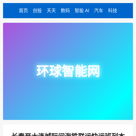
首页
创投
天天
数码
智能 AI
汽车
科技
环球智能网