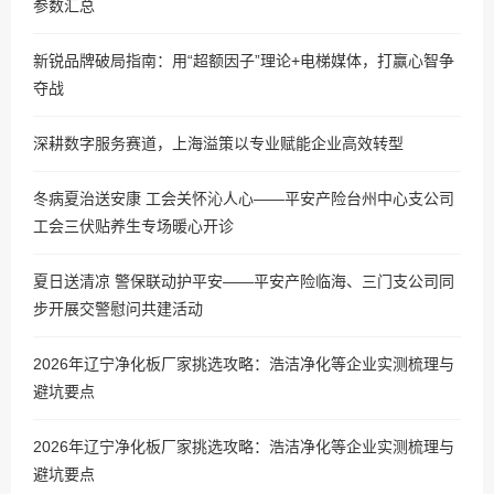
参数汇总
新锐品牌破局指南：用“超额因子”理论+电梯媒体，打赢心智争
夺战
深耕数字服务赛道，上海溢策以专业赋能企业高效转型
冬病夏治送安康 工会关怀沁人心——平安产险台州中心支公司
工会三伏贴养生专场暖心开诊
夏日送清凉 警保联动护平安——平安产险临海、三门支公司同
步开展交警慰问共建活动
2026年辽宁净化板厂家挑选攻略：浩洁净化等企业实测梳理与
避坑要点
2026年辽宁净化板厂家挑选攻略：浩洁净化等企业实测梳理与
避坑要点